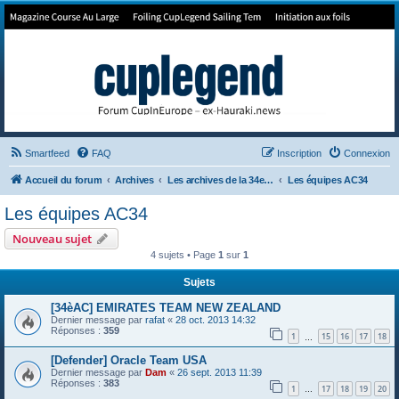
Forum de Cup In Europe
Le forum de l'America's Cup!
Smartfeed
FAQ
Inscription
Connexion
Accueil du forum
Archives
Les archives de la 34e America's Cup
Les équipes AC34
Les équipes AC34
Nouveau sujet
4 sujets • Page
1
sur
1
Sujets
[34èAC] EMIRATES TEAM NEW ZEALAND
Dernier message par
rafat
«
28 oct. 2013 14:32
Réponses :
359
1
15
16
17
18
…
[Defender] Oracle Team USA
Dernier message par
Dam
«
26 sept. 2013 11:39
Réponses :
383
1
17
18
19
20
…