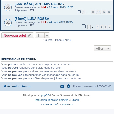
[CoR 34èAC] ARTEMIS RACING
Dernier message par
Hel
«
12 sept. 2013 18:23
Réponses :
372
1
16
17
18
19
…
[34èAC] LUNA ROSSA
Dernier message par
Hel
«
24 août 2013 10:35
Réponses :
129
1
4
5
6
7
…
Nouveau sujet
4 sujets • Page
1
sur
1
Aller
PERMISSIONS DU FORUM
Vous
pouvez
publier de nouveaux sujets dans ce forum
Vous
pouvez
répondre aux sujets dans ce forum
Vous
ne pouvez pas
modifier vos messages dans ce forum
Vous
ne pouvez pas
supprimer vos messages dans ce forum
Vous
ne pouvez pas
transférer de pièces jointes dans ce forum
Accueil du forum
Fuseau horaire sur
UTC+02:00
Développé par
phpBB
® Forum Software © phpBB Limited
Traduction française officielle
©
Qiaeru
Confidentialité
|
Conditions