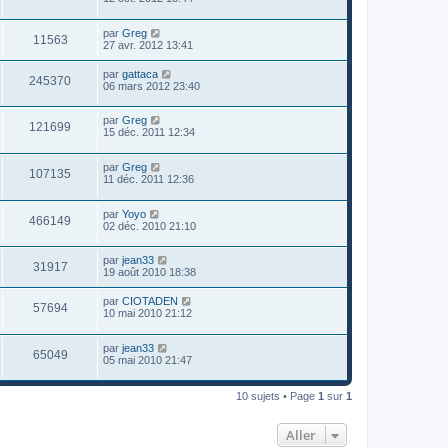
par
Greg
11563
27 avr. 2012 13:41
par
gattaca
245370
06 mars 2012 23:40
par
Greg
121699
15 déc. 2011 12:34
par
Greg
107135
11 déc. 2011 12:36
par
Yoyo
466149
02 déc. 2010 21:10
par
jean33
31917
19 août 2010 18:38
par
CIOTADEN
57694
10 mai 2010 21:12
par
jean33
65049
05 mai 2010 21:47
10 sujets • Page
1
sur
1
Aller