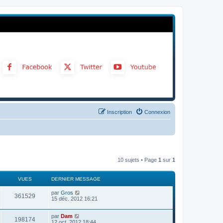
Inscription
Connexion
10 sujets • Page
1
sur
1
VUES
DERNIER MESSAGE
par
Gros
361529
15 déc. 2012 16:21
par
Dam
198174
12 oct. 2012 18:44