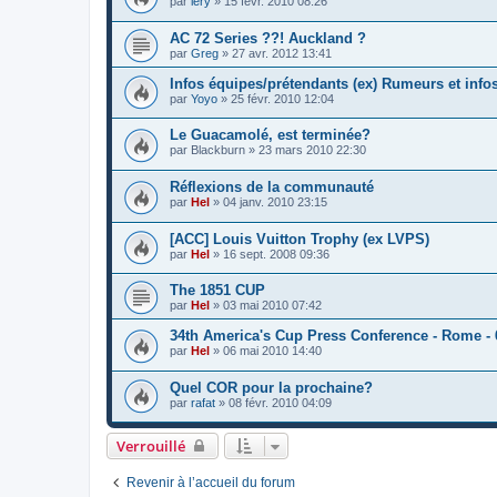
par
lery
»
15 févr. 2010 08:26
AC 72 Series ??! Auckland ?
par
Greg
»
27 avr. 2012 13:41
Infos équipes/prétendants (ex) Rumeurs et info
par
Yoyo
»
25 févr. 2010 12:04
Le Guacamolé, est terminée?
par
Blackburn
»
23 mars 2010 22:30
Réflexions de la communauté
par
Hel
»
04 janv. 2010 23:15
[ACC] Louis Vuitton Trophy (ex LVPS)
par
Hel
»
16 sept. 2008 09:36
The 1851 CUP
par
Hel
»
03 mai 2010 07:42
34th America's Cup Press Conference - Rome - 
par
Hel
»
06 mai 2010 14:40
Quel COR pour la prochaine?
par
rafat
»
08 févr. 2010 04:09
Verrouillé
Revenir à l’accueil du forum