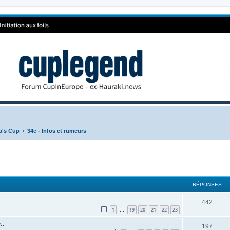
ca's Cup
34e - Infos et rumeurs
RÉPONSES
442
1
19
20
21
22
23
…
..
197