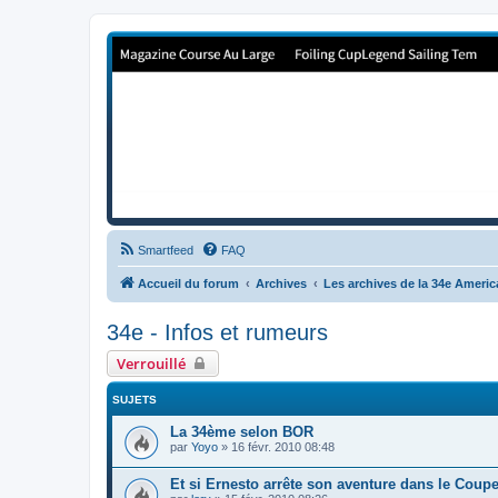
Forum de Cup In Europe
Le forum de l'America's Cup!
Smartfeed
FAQ
Accueil du forum
Archives
Les archives de la 34e Ameri
34e - Infos et rumeurs
Verrouillé
SUJETS
La 34ème selon BOR
par
Yoyo
»
16 févr. 2010 08:48
Et si Ernesto arrête son aventure dans le Coupe