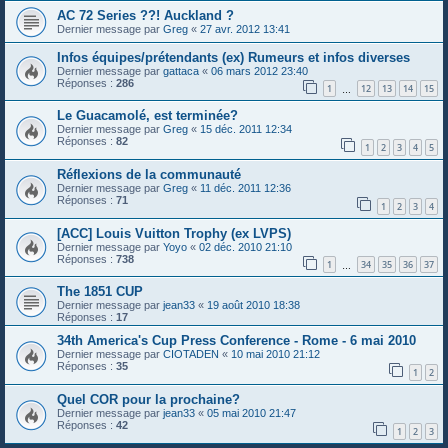
AC 72 Series ??! Auckland ?
Dernier message par
Greg
«
27 avr. 2012 13:41
Infos équipes/prétendants (ex) Rumeurs et infos diverses
Dernier message par
gattaca
«
06 mars 2012 23:40
Réponses :
286
1
12
13
14
15
…
Le Guacamolé, est terminée?
Dernier message par
Greg
«
15 déc. 2011 12:34
Réponses :
82
1
2
3
4
5
Réflexions de la communauté
Dernier message par
Greg
«
11 déc. 2011 12:36
Réponses :
71
1
2
3
4
[ACC] Louis Vuitton Trophy (ex LVPS)
Dernier message par
Yoyo
«
02 déc. 2010 21:10
Réponses :
738
1
34
35
36
37
…
The 1851 CUP
Dernier message par
jean33
«
19 août 2010 18:38
Réponses :
17
34th America's Cup Press Conference - Rome - 6 mai 2010
Dernier message par
CIOTADEN
«
10 mai 2010 21:12
Réponses :
35
1
2
Quel COR pour la prochaine?
Dernier message par
jean33
«
05 mai 2010 21:47
Réponses :
42
1
2
3