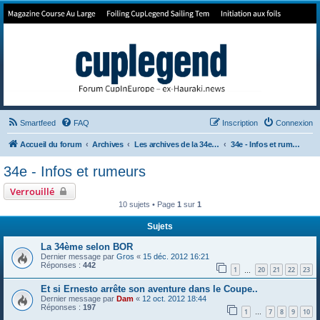
Forum de Cup In Europe
Le forum de l'America's Cup!
Smartfeed
FAQ
Inscription
Connexion
Accueil du forum
Archives
Les archives de la 34e America's Cup
34e - Infos et rumeurs
34e - Infos et rumeurs
Verrouillé
10 sujets • Page
1
sur
1
Sujets
La 34ème selon BOR
Dernier message par
Gros
«
15 déc. 2012 16:21
Réponses :
442
1
20
21
22
23
…
Et si Ernesto arrête son aventure dans le Coupe..
Dernier message par
Dam
«
12 oct. 2012 18:44
Réponses :
197
1
7
8
9
10
…