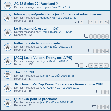
AC 72 Series ??! Auckland ?
Dernier message par
Greg
«
27 avr. 2012 13:41
Infos équipes/prétendants (ex) Rumeurs et infos diverses
Dernier message par
gattaca
«
06 mars 2012 23:40
Réponses :
286
1
12
13
14
15
…
Le Guacamolé, est terminée?
Dernier message par
Greg
«
15 déc. 2011 12:34
Réponses :
82
1
2
3
4
5
Réflexions de la communauté
Dernier message par
Greg
«
11 déc. 2011 12:36
Réponses :
71
1
2
3
4
[ACC] Louis Vuitton Trophy (ex LVPS)
Dernier message par
Yoyo
«
02 déc. 2010 21:10
Réponses :
738
1
34
35
36
37
…
The 1851 CUP
Dernier message par
jean33
«
19 août 2010 18:38
Réponses :
17
34th America's Cup Press Conference - Rome - 6 mai 2010
Dernier message par
CIOTADEN
«
10 mai 2010 21:12
Réponses :
35
1
2
Quel COR pour la prochaine?
Dernier message par
jean33
«
05 mai 2010 21:47
Réponses :
42
1
2
3