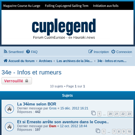
Forum de Cup In Europe
Le forum de l'America's Cup!
Smartfeed
FAQ
Inscription
Connexion
Accueil du forum
Archives
Les archives de la 34e America's Cup
34e - Infos et rumeurs
34e - Infos et rumeurs
Verrouillé
10 sujets • Page
1
sur
1
Sujets
La 34ème selon BOR
Dernier message par
Gros
«
15 déc. 2012 16:21
Réponses :
442
1
20
21
22
23
…
Et si Ernesto arrête son aventure dans le Coupe..
Dernier message par
Dam
«
12 oct. 2012 18:44
Réponses :
197
1
7
8
9
10
…