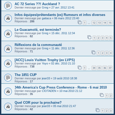
AC 72 Series ??! Auckland ?
Dernier message par
Greg
«
27 avr. 2012 13:41
Infos équipes/prétendants (ex) Rumeurs et infos diverses
Dernier message par
gattaca
«
06 mars 2012 23:40
Réponses :
286
1
12
13
14
15
…
Le Guacamolé, est terminée?
Dernier message par
Greg
«
15 déc. 2011 12:34
Réponses :
82
1
2
3
4
5
Réflexions de la communauté
Dernier message par
Greg
«
11 déc. 2011 12:36
Réponses :
71
1
2
3
4
[ACC] Louis Vuitton Trophy (ex LVPS)
Dernier message par
Yoyo
«
02 déc. 2010 21:10
Réponses :
738
1
34
35
36
37
…
The 1851 CUP
Dernier message par
jean33
«
19 août 2010 18:38
Réponses :
17
34th America's Cup Press Conference - Rome - 6 mai 2010
Dernier message par
CIOTADEN
«
10 mai 2010 21:12
Réponses :
35
1
2
Quel COR pour la prochaine?
Dernier message par
jean33
«
05 mai 2010 21:47
Réponses :
42
1
2
3