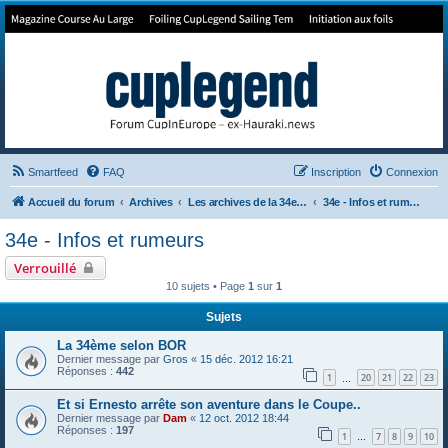
Forum de Cup In Europe
Le forum de l'America's Cup!
Smartfeed
FAQ
Inscription
Connexion
Accueil du forum
Archives
Les archives de la 34e America's Cup
34e - Infos et rumeurs
34e - Infos et rumeurs
Verrouillé
10 sujets • Page
1
sur
1
Sujets
La 34ème selon BOR
Dernier message par
Gros
«
15 déc. 2012 16:21
Réponses :
442
1
20
21
22
23
…
Et si Ernesto arrête son aventure dans le Coupe..
Dernier message par
Dam
«
12 oct. 2012 18:44
Réponses :
197
1
7
8
9
10
…