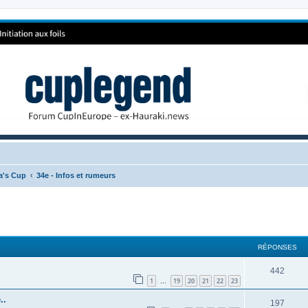
ca's Cup
34e - Infos et rumeurs
RÉPONSES
442
1
19
20
21
22
23
…
..
197