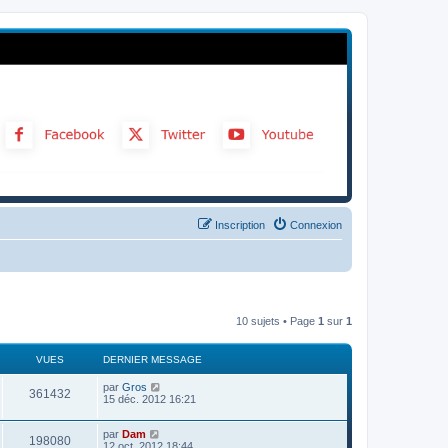
Inscription
Connexion
10 sujets • Page
1
sur
1
VUES
DERNIER MESSAGE
par
Gros
361432
15 déc. 2012 16:21
par
Dam
198080
12 oct. 2012 18:44