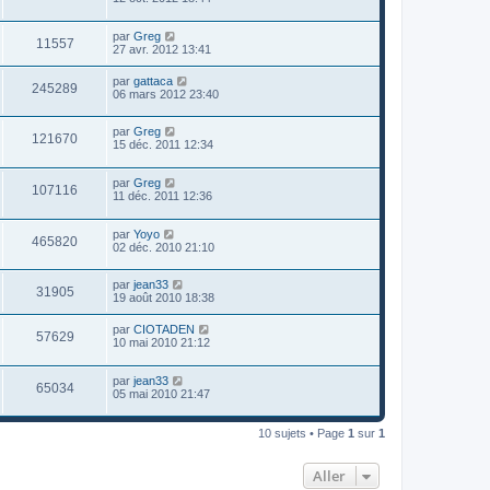
par
Greg
11557
27 avr. 2012 13:41
par
gattaca
245289
06 mars 2012 23:40
par
Greg
121670
15 déc. 2011 12:34
par
Greg
107116
11 déc. 2011 12:36
par
Yoyo
465820
02 déc. 2010 21:10
par
jean33
31905
19 août 2010 18:38
par
CIOTADEN
57629
10 mai 2010 21:12
par
jean33
65034
05 mai 2010 21:47
10 sujets • Page
1
sur
1
Aller