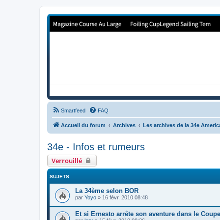
Forum de Cup In Europe
Le forum de l'America's Cup!
Smartfeed
FAQ
Accueil du forum
Archives
Les archives de la 34e Ameri
34e - Infos et rumeurs
Verrouillé
SUJETS
La 34ème selon BOR
par
Yoyo
»
16 févr. 2010 08:48
Et si Ernesto arrête son aventure dans le Coupe