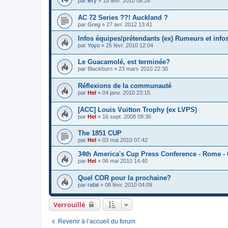
par
lery
»
15 févr. 2010 08:26
AC 72 Series ??! Auckland ?
par
Greg
»
27 avr. 2012 13:41
Infos équipes/prétendants (ex) Rumeurs et info
par
Yoyo
»
25 févr. 2010 12:04
Le Guacamolé, est terminée?
par
Blackburn
»
23 mars 2010 22:30
Réflexions de la communauté
par
Hel
»
04 janv. 2010 23:15
[ACC] Louis Vuitton Trophy (ex LVPS)
par
Hel
»
16 sept. 2008 09:36
The 1851 CUP
par
Hel
»
03 mai 2010 07:42
34th America's Cup Press Conference - Rome - 
par
Hel
»
06 mai 2010 14:40
Quel COR pour la prochaine?
par
rafat
»
08 févr. 2010 04:09
Verrouillé
Revenir à l’accueil du forum