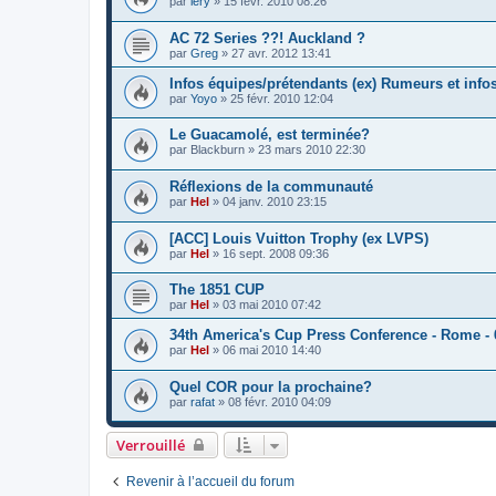
par
lery
»
15 févr. 2010 08:26
AC 72 Series ??! Auckland ?
par
Greg
»
27 avr. 2012 13:41
Infos équipes/prétendants (ex) Rumeurs et info
par
Yoyo
»
25 févr. 2010 12:04
Le Guacamolé, est terminée?
par
Blackburn
»
23 mars 2010 22:30
Réflexions de la communauté
par
Hel
»
04 janv. 2010 23:15
[ACC] Louis Vuitton Trophy (ex LVPS)
par
Hel
»
16 sept. 2008 09:36
The 1851 CUP
par
Hel
»
03 mai 2010 07:42
34th America's Cup Press Conference - Rome - 
par
Hel
»
06 mai 2010 14:40
Quel COR pour la prochaine?
par
rafat
»
08 févr. 2010 04:09
Verrouillé
Revenir à l’accueil du forum