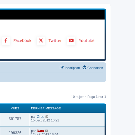
Inscription
Connexion
10 sujets • Page
1
sur
1
VUES
DERNIER MESSAGE
par
Gros
361757
15 déc. 2012 16:21
par
Dam
198326
12 oct. 2012 18:44