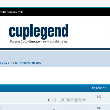
ca's Cup
34e - Infos et rumeurs
RÉPONSES
442
1
19
20
21
22
23
…
..
197