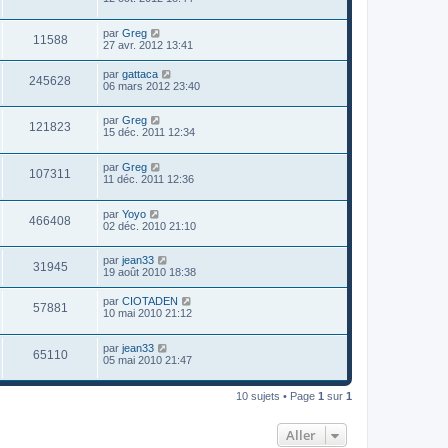
par
Greg
11588
27 avr. 2012 13:41
par
gattaca
245628
06 mars 2012 23:40
par
Greg
121823
15 déc. 2011 12:34
par
Greg
107311
11 déc. 2011 12:36
par
Yoyo
466408
02 déc. 2010 21:10
par
jean33
31945
19 août 2010 18:38
par
CIOTADEN
57881
10 mai 2010 21:12
par
jean33
65110
05 mai 2010 21:47
10 sujets • Page
1
sur
1
Aller