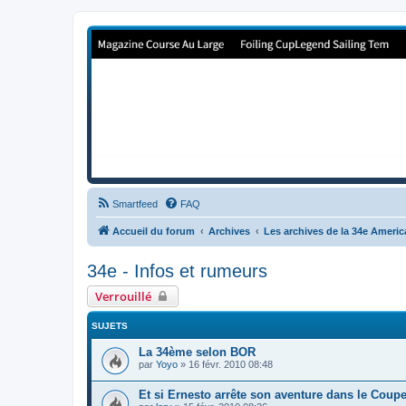
Forum de Cup In Europe
Le forum de l'America's Cup!
Smartfeed
FAQ
Accueil du forum
Archives
Les archives de la 34e Ameri
34e - Infos et rumeurs
Verrouillé
SUJETS
La 34ème selon BOR
par
Yoyo
»
16 févr. 2010 08:48
Et si Ernesto arrête son aventure dans le Coupe