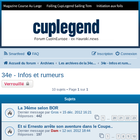
Forum de Cup In Europe
Le forum de l'America's Cup!
Smartfeed
FAQ
Inscription
Connexion
Accueil du forum
Archives
Les archives de la 34e America's Cup
34e - Infos et rumeurs
34e - Infos et rumeurs
Verrouillé
10 sujets • Page
1
sur
1
Sujets
La 34ème selon BOR
Dernier message par
Gros
«
15 déc. 2012 16:21
Réponses :
442
1
20
21
22
23
…
Et si Ernesto arrête son aventure dans le Coupe..
Dernier message par
Dam
«
12 oct. 2012 18:44
Réponses :
197
1
7
8
9
10
…