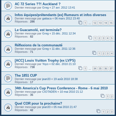
AC 72 Series ??! Auckland ?
Dernier message par
Greg
«
27 avr. 2012 13:41
Infos équipes/prétendants (ex) Rumeurs et infos diverses
Dernier message par
gattaca
«
06 mars 2012 23:40
Réponses :
286
1
12
13
14
15
…
Le Guacamolé, est terminée?
Dernier message par
Greg
«
15 déc. 2011 12:34
Réponses :
82
1
2
3
4
5
Réflexions de la communauté
Dernier message par
Greg
«
11 déc. 2011 12:36
Réponses :
71
1
2
3
4
[ACC] Louis Vuitton Trophy (ex LVPS)
Dernier message par
Yoyo
«
02 déc. 2010 21:10
Réponses :
738
1
34
35
36
37
…
The 1851 CUP
Dernier message par
jean33
«
19 août 2010 18:38
Réponses :
17
34th America's Cup Press Conference - Rome - 6 mai 2010
Dernier message par
CIOTADEN
«
10 mai 2010 21:12
Réponses :
35
1
2
Quel COR pour la prochaine?
Dernier message par
jean33
«
05 mai 2010 21:47
Réponses :
42
1
2
3