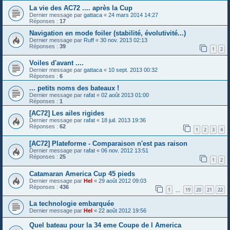
La vie des AC72 .... après la Cup
Dernier message par
gattaca
«
24 mars 2014 14:27
Réponses :
17
Navigation en mode foiler (stabilité, évolutivité...)
Dernier message par
Ruff
«
30 nov. 2013 02:13
Réponses :
39
1
2
Voiles d'avant ....
Dernier message par
gattaca
«
10 sept. 2013 00:32
Réponses :
6
... petits noms des bateaux !
Dernier message par
rafat
«
02 août 2013 01:00
Réponses :
1
[AC72] Les ailes rigides
Dernier message par
rafat
«
18 juil. 2013 19:36
Réponses :
62
1
2
3
4
[AC72] Plateforme - Comparaison n'est pas raison
Dernier message par
rafat
«
06 nov. 2012 13:51
Réponses :
25
1
2
Catamaran America Cup 45 pieds
Dernier message par
Hel
«
29 août 2012 09:03
Réponses :
436
1
19
20
21
22
…
La technologie embarquée
Dernier message par
Hel
«
22 août 2012 19:56
Quel bateau pour la 34 eme Coupe de l America