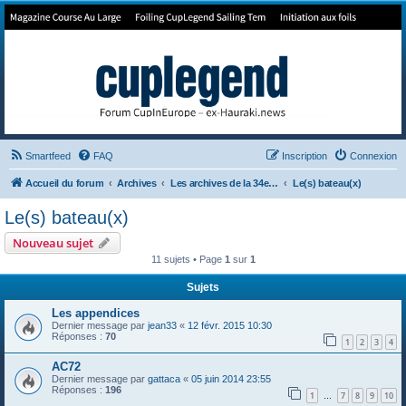
Forum de Cup In Europe
Le forum de l'America's Cup!
Smartfeed
FAQ
Inscription
Connexion
Accueil du forum
Archives
Les archives de la 34e America's Cup
Le(s) bateau(x)
Le(s) bateau(x)
Nouveau sujet
11 sujets • Page
1
sur
1
Sujets
Les appendices
Dernier message par
jean33
«
12 févr. 2015 10:30
Réponses :
70
1
2
3
4
AC72
Dernier message par
gattaca
«
05 juin 2014 23:55
Réponses :
196
1
7
8
9
10
…