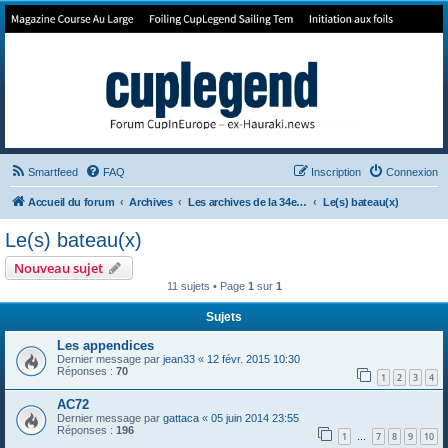
Forum de Cup In Europe
Le forum de l'America's Cup!
Smartfeed
FAQ
Inscription
Connexion
Accueil du forum
Archives
Les archives de la 34e America's Cup
Le(s) bateau(x)
Le(s) bateau(x)
Nouveau sujet
11 sujets • Page
1
sur
1
Sujets
Les appendices
Dernier message par
jean33
«
12 févr. 2015 10:30
Réponses :
70
1
2
3
4
AC72
Dernier message par
gattaca
«
05 juin 2014 23:55
Réponses :
196
1
7
8
9
10
…