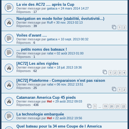
La vie des AC72 .... après la Cup
Dernier message par
gattaca
«
24 mars 2014 14:27
Réponses :
17
Navigation en mode foiler (stabilité, évolutivité...)
Dernier message par
Ruff
«
30 nov. 2013 02:13
Réponses :
39
1
2
Voiles d'avant ....
Dernier message par
gattaca
«
10 sept. 2013 00:32
Réponses :
6
... petits noms des bateaux !
Dernier message par
rafat
«
02 août 2013 01:00
Réponses :
1
[AC72] Les ailes rigides
Dernier message par
rafat
«
18 juil. 2013 19:36
Réponses :
62
1
2
3
4
[AC72] Plateforme - Comparaison n'est pas raison
Dernier message par
rafat
«
06 nov. 2012 13:51
Réponses :
25
1
2
Catamaran America Cup 45 pieds
Dernier message par
Hel
«
29 août 2012 09:03
Réponses :
436
1
19
20
21
22
…
La technologie embarquée
Dernier message par
Hel
«
22 août 2012 19:56
Quel bateau pour la 34 eme Coupe de l America