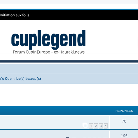
ca's Cup
Le(s) bateau(x)
RÉPONSES
70
1
2
3
4
196