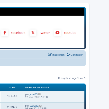
Inscription
Connexion
11 sujets • Page
1
sur
1
VUES
DERNIER MESSAGE
par
jean33
431163
12 févr. 2015 10:30
par
gattaca
253972
05 juin 2014 23:55