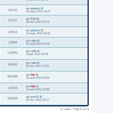
par
gattaca
44132
24 mars 2014 14:27
par
Ruff
87201
30 nov. 2013 02:13
par
gattaca
24503
10 sept. 2013 00:32
par
rafat
15804
02 août 2013 01:00
par
rafat
118042
18 juil. 2013 19:36
par
rafat
60963
06 nov. 2012 13:51
par
Hel
402460
29 août 2012 09:03
par
Hel
14764
22 août 2012 19:56
par
jean33
420990
20 nov. 2010 22:17
11 sujets • Page
1
sur
1