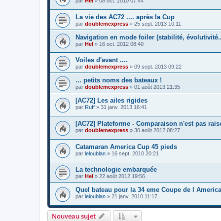
par
Hel
»
08 oct. 2010 07:44
La vie des AC72 .... après la Cup
par
doublemexpress
»
25 sept. 2013 10:11
Navigation en mode foiler (stabilité, évolutivité..
par
Hel
»
16 oct. 2012 08:40
Voiles d'avant ....
par
doublemexpress
»
09 sept. 2013 09:22
... petits noms des bateaux !
par
doublemexpress
»
01 août 2013 21:35
[AC72] Les ailes rigides
par
Ruff
»
31 janv. 2013 16:41
[AC72] Plateforme - Comparaison n'est pas rai
par
doublemexpress
»
30 août 2012 08:27
Catamaran America Cup 45 pieds
par
leloublan
»
16 sept. 2010 20:21
La technologie embarquée
par
Hel
»
22 août 2012 19:56
Quel bateau pour la 34 eme Coupe de l Americ
par
leloublan
»
21 janv. 2010 11:17
Nouveau sujet