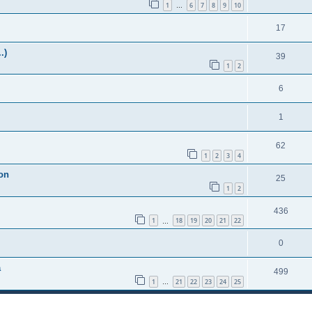
1
6
7
8
9
10
…
17
.)
39
1
2
6
1
62
1
2
3
4
son
25
1
2
436
1
18
19
20
21
22
…
0
a
499
1
21
22
23
24
25
…