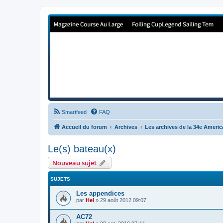
Forum de Cup In Europe
Le forum de l'America's Cup!
Smartfeed
FAQ
Accueil du forum
Archives
Les archives de la 34e Ameri
Le(s) bateau(x)
Nouveau sujet
SUJETS
Les appendices
par
Hel
»
29 août 2012 09:07
AC72