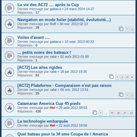
La vie des AC72 .... après la Cup
Dernier message par
gattaca
«
24 mars 2014 14:27
Réponses :
17
Navigation en mode foiler (stabilité, évolutivité...)
Dernier message par
Ruff
«
30 nov. 2013 02:13
Réponses :
39
1
2
Voiles d'avant ....
Dernier message par
gattaca
«
10 sept. 2013 00:32
Réponses :
6
... petits noms des bateaux !
Dernier message par
rafat
«
02 août 2013 01:00
Réponses :
1
[AC72] Les ailes rigides
Dernier message par
rafat
«
18 juil. 2013 19:36
Réponses :
62
1
2
3
4
[AC72] Plateforme - Comparaison n'est pas raison
Dernier message par
rafat
«
06 nov. 2012 13:51
Réponses :
25
1
2
Catamaran America Cup 45 pieds
Dernier message par
Hel
«
29 août 2012 09:03
Réponses :
436
1
19
20
21
22
…
La technologie embarquée
Dernier message par
Hel
«
22 août 2012 19:56
Quel bateau pour la 34 eme Coupe de l America