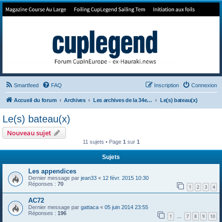
Forum de Cup In Europe
Le forum de l'America's Cup!
Smartfeed
FAQ
Inscription
Connexion
Accueil du forum
Archives
Les archives de la 34e America's Cup
Le(s) bateau(x)
Le(s) bateau(x)
Nouveau sujet
11 sujets • Page
1
sur
1
Sujets
Les appendices
Dernier message par
jean33
«
12 févr. 2015 10:30
Réponses :
70
1
2
3
4
AC72
Dernier message par
gattaca
«
05 juin 2014 23:55
Réponses :
196
1
7
8
9
10
…