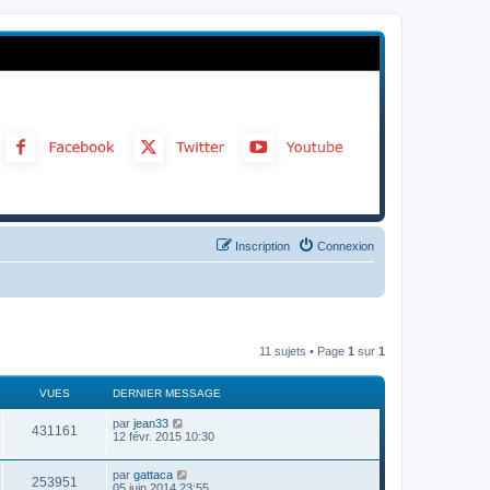
Inscription
Connexion
11 sujets • Page
1
sur
1
VUES
DERNIER MESSAGE
par
jean33
431161
12 févr. 2015 10:30
par
gattaca
253951
05 juin 2014 23:55