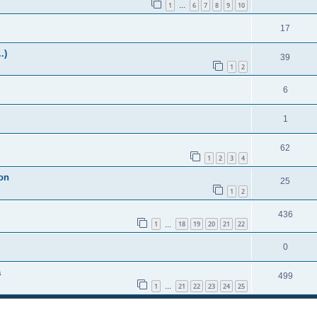
1
6
7
8
9
10
…
17
.)
39
1
2
6
1
62
1
2
3
4
son
25
1
2
436
1
18
19
20
21
22
…
0
a
499
1
21
22
23
24
25
…