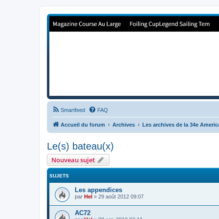
Forum de Cup In Europe
Le forum de l'America's Cup!
Smartfeed
FAQ
Accueil du forum
Archives
Les archives de la 34e Ameri
Le(s) bateau(x)
Nouveau sujet
SUJETS
Les appendices
par
Hel
»
29 août 2012 09:07
AC72