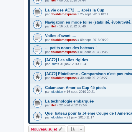
par
Hel
»
08 oct. 2010 07:44
La vie des AC72 .... après la Cup
par
doublemexpress
»
25 sept. 2013 10:11
Navigation en mode foiler (stabilité, évolutivité..
par
Hel
»
16 oct. 2012 08:40
Voiles d'avant ....
par
doublemexpress
»
09 sept. 2013 09:22
... petits noms des bateaux !
par
doublemexpress
»
01 août 2013 21:35
[AC72] Les ailes rigides
par
Ruff
»
31 janv. 2013 16:41
[AC72] Plateforme - Comparaison n'est pas rai
par
doublemexpress
»
30 août 2012 08:27
Catamaran America Cup 45 pieds
par
leloublan
»
16 sept. 2010 20:21
La technologie embarquée
par
Hel
»
22 août 2012 19:56
Quel bateau pour la 34 eme Coupe de l Americ
par
leloublan
»
21 janv. 2010 11:17
Nouveau sujet