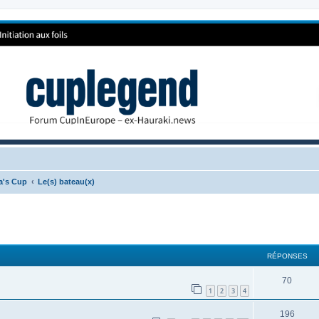
ca's Cup
Le(s) bateau(x)
RÉPONSES
70
1
2
3
4
196