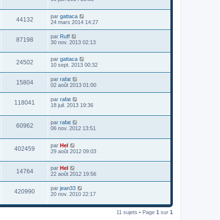
par
gattaca
44132
24 mars 2014 14:27
par
Ruff
87198
30 nov. 2013 02:13
par
gattaca
24502
10 sept. 2013 00:32
par
rafat
15804
02 août 2013 01:00
par
rafat
118041
18 juil. 2013 19:36
par
rafat
60962
06 nov. 2012 13:51
par
Hel
402459
29 août 2012 09:03
par
Hel
14764
22 août 2012 19:56
par
jean33
420990
20 nov. 2010 22:17
11 sujets • Page
1
sur
1