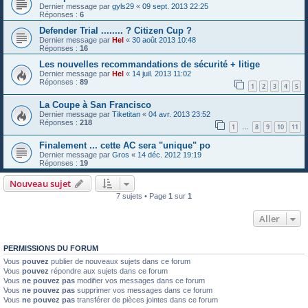
Dernier message par
gyls29
«
09 sept. 2013 22:25
Réponses :
6
Defender Trial ........ ? Citizen Cup ?
Dernier message par
Hel
«
30 août 2013 10:48
Réponses :
16
Les nouvelles recommandations de sécurité + litige
Dernier message par
Hel
«
14 juil. 2013 11:02
Réponses :
89
1
2
3
4
5
La Coupe à San Francisco
Dernier message par
Tiketitan
«
04 avr. 2013 23:52
Réponses :
218
1
8
9
10
11
…
Finalement ... cette AC sera "unique" po
Dernier message par
Gros
«
14 déc. 2012 19:19
Réponses :
19
Nouveau sujet
7 sujets • Page
1
sur
1
Aller
PERMISSIONS DU FORUM
Vous
pouvez
publier de nouveaux sujets dans ce forum
Vous
pouvez
répondre aux sujets dans ce forum
Vous
ne pouvez pas
modifier vos messages dans ce forum
Vous
ne pouvez pas
supprimer vos messages dans ce forum
Vous
ne pouvez pas
transférer de pièces jointes dans ce forum