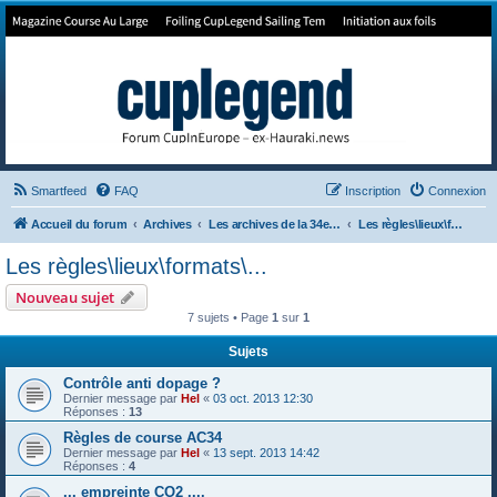
Forum de Cup In Europe
Le forum de l'America's Cup!
Smartfeed
FAQ
Inscription
Connexion
Accueil du forum
Archives
Les archives de la 34e America's Cup
Les règles\lieux\formats\...
Les règles\lieux\formats\...
Nouveau sujet
7 sujets • Page
1
sur
1
Sujets
Contrôle anti dopage ?
Dernier message par
Hel
«
03 oct. 2013 12:30
Réponses :
13
Règles de course AC34
Dernier message par
Hel
«
13 sept. 2013 14:42
Réponses :
4
... empreinte CO2 ....