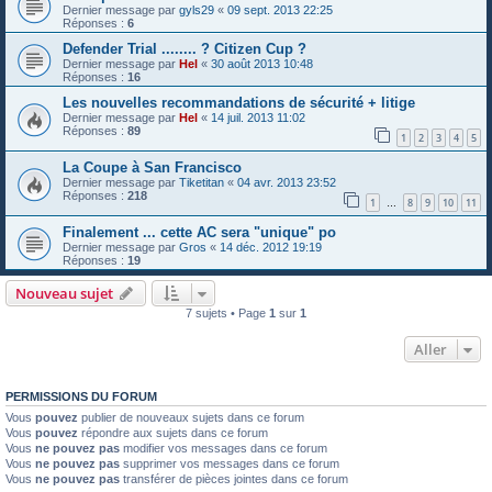
Dernier message par
gyls29
«
09 sept. 2013 22:25
Réponses :
6
Defender Trial ........ ? Citizen Cup ?
Dernier message par
Hel
«
30 août 2013 10:48
Réponses :
16
Les nouvelles recommandations de sécurité + litige
Dernier message par
Hel
«
14 juil. 2013 11:02
Réponses :
89
1
2
3
4
5
La Coupe à San Francisco
Dernier message par
Tiketitan
«
04 avr. 2013 23:52
Réponses :
218
1
8
9
10
11
…
Finalement ... cette AC sera "unique" po
Dernier message par
Gros
«
14 déc. 2012 19:19
Réponses :
19
Nouveau sujet
7 sujets • Page
1
sur
1
Aller
PERMISSIONS DU FORUM
Vous
pouvez
publier de nouveaux sujets dans ce forum
Vous
pouvez
répondre aux sujets dans ce forum
Vous
ne pouvez pas
modifier vos messages dans ce forum
Vous
ne pouvez pas
supprimer vos messages dans ce forum
Vous
ne pouvez pas
transférer de pièces jointes dans ce forum