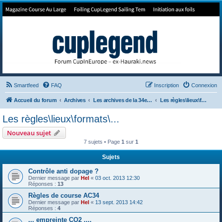
Forum de Cup In Europe
Le forum de l'America's Cup!
Smartfeed
FAQ
Inscription
Connexion
Accueil du forum
Archives
Les archives de la 34e America's Cup
Les règles\lieux\formats\...
Les règles\lieux\formats\...
Nouveau sujet
7 sujets • Page
1
sur
1
Sujets
Contrôle anti dopage ?
Dernier message par
Hel
«
03 oct. 2013 12:30
Réponses :
13
Règles de course AC34
Dernier message par
Hel
«
13 sept. 2013 14:42
Réponses :
4
... empreinte CO2 ....