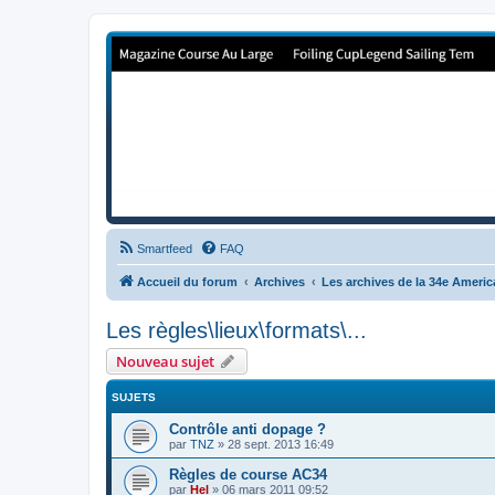
Forum de Cup In Europe
Le forum de l'America's Cup!
Smartfeed
FAQ
Accueil du forum
Archives
Les archives de la 34e Ameri
Les règles\lieux\formats\...
Nouveau sujet
SUJETS
Contrôle anti dopage ?
par
TNZ
»
28 sept. 2013 16:49
Règles de course AC34
par
Hel
»
06 mars 2011 09:52