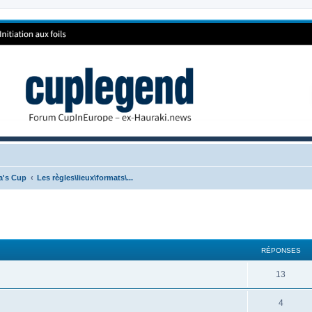
ca's Cup
Les règles\lieux\formats\...
RÉPONSES
13
4