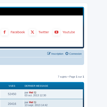
Inscription
Connexion
7 sujets • Page
1
sur
1
VUES
DERNIER MESSAGE
par
Hel
52450
03 oct. 2013 12:30
par
Hel
20416
13 sept. 2013 14:42