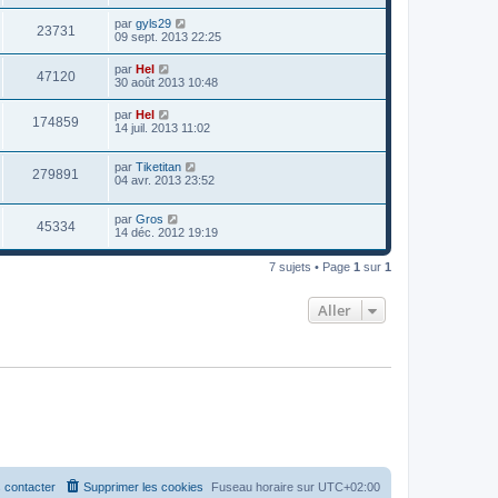
par
gyls29
23731
09 sept. 2013 22:25
par
Hel
47120
30 août 2013 10:48
par
Hel
174859
14 juil. 2013 11:02
par
Tiketitan
279891
04 avr. 2013 23:52
par
Gros
45334
14 déc. 2012 19:19
7 sujets • Page
1
sur
1
Aller
 contacter
Supprimer les cookies
Fuseau horaire sur
UTC+02:00