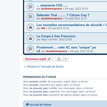
... empreinte CO2 ....
par
doublemexpress
»
08 sept. 2013 23:10
Defender Trial ........ ? Citizen Cup ?
par
doublemexpress
»
23 août 2012 11:17
Les nouvelles recommandations de sécurité + l
par
Hel
»
23 mai 2013 10:41
La Coupe à San Francisco
par
Yoyo
»
06 févr. 2010 13:03
Finalement ... cette AC sera "unique" po
par
doublemexpress
»
04 sept. 2012 15:30
Nouveau sujet
Revenir à l’accueil du forum
PERMISSIONS DU FORUM
Vous
pouvez
publier de nouveaux sujets dans ce forum
Vous
pouvez
répondre aux sujets dans ce forum
Vous
ne pouvez pas
modifier vos messages dans ce forum
Vous
ne pouvez pas
supprimer vos messages dans ce forum
Vous
ne pouvez pas
transférer de pièces jointes dans ce forum
Accueil du forum