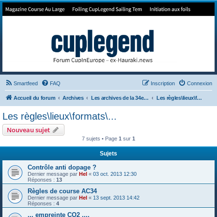
Forum de Cup In Europe
Le forum de l'America's Cup!
Smartfeed
FAQ
Inscription
Connexion
Accueil du forum
Archives
Les archives de la 34e America's Cup
Les règles\lieux\formats\...
Les règles\lieux\formats\...
Nouveau sujet
7 sujets • Page
1
sur
1
Sujets
Contrôle anti dopage ?
Dernier message par
Hel
«
03 oct. 2013 12:30
Réponses :
13
Règles de course AC34
Dernier message par
Hel
«
13 sept. 2013 14:42
Réponses :
4
... empreinte CO2 ....