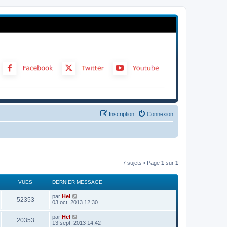
Inscription
Connexion
7 sujets • Page
1
sur
1
VUES
DERNIER MESSAGE
par
Hel
52353
03 oct. 2013 12:30
par
Hel
20353
13 sept. 2013 14:42