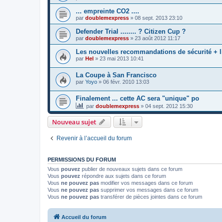
... empreinte CO2 ....
par
doublemexpress
»
08 sept. 2013 23:10
Defender Trial ........ ? Citizen Cup ?
par
doublemexpress
»
23 août 2012 11:17
Les nouvelles recommandations de sécurité + l
par
Hel
»
23 mai 2013 10:41
La Coupe à San Francisco
par
Yoyo
»
06 févr. 2010 13:03
Finalement ... cette AC sera "unique" po
par
doublemexpress
»
04 sept. 2012 15:30
Nouveau sujet
Revenir à l’accueil du forum
PERMISSIONS DU FORUM
Vous
pouvez
publier de nouveaux sujets dans ce forum
Vous
pouvez
répondre aux sujets dans ce forum
Vous
ne pouvez pas
modifier vos messages dans ce forum
Vous
ne pouvez pas
supprimer vos messages dans ce forum
Vous
ne pouvez pas
transférer de pièces jointes dans ce forum
Accueil du forum