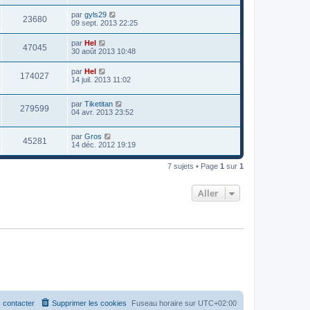
par
gyls29
23680
09 sept. 2013 22:25
par
Hel
47045
30 août 2013 10:48
par
Hel
174027
14 juil. 2013 11:02
par
Tiketitan
279599
04 avr. 2013 23:52
par
Gros
45281
14 déc. 2012 19:19
7 sujets • Page
1
sur
1
Aller
 contacter
Supprimer les cookies
Fuseau horaire sur
UTC+02:00