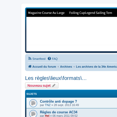
Forum de Cup In Europe
Le forum de l'America's Cup!
Smartfeed
FAQ
Accueil du forum
Archives
Les archives de la 34e Ameri
Les règles\lieux\formats\...
Nouveau sujet
SUJETS
Contrôle anti dopage ?
par
TNZ
»
28 sept. 2013 16:49
Règles de course AC34
par
Hel
»
06 mars 2011 09:52