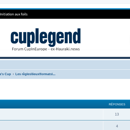
ca's Cup
Les règles\lieux\formats\...
RÉPONSES
13
4