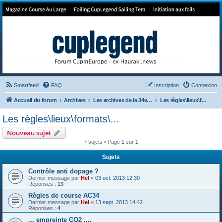
Forum de Cup In Europe
Le forum de l'America's Cup!
Smartfeed
FAQ
Inscription
Connexion
Accueil du forum
Archives
Les archives de la 34e America's Cup
Les règles\lieux\formats\...
Les règles\lieux\formats\...
Nouveau sujet
7 sujets • Page
1
sur
1
Sujets
Contrôle anti dopage ?
Dernier message par
Hel
«
03 oct. 2013 12:30
Réponses :
13
Règles de course AC34
Dernier message par
Hel
«
13 sept. 2013 14:42
Réponses :
4
... empreinte CO2 ....