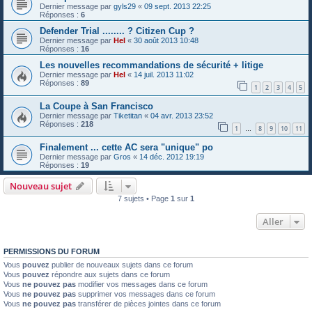
Dernier message par
gyls29
«
09 sept. 2013 22:25
Réponses :
6
Defender Trial ........ ? Citizen Cup ?
Dernier message par
Hel
«
30 août 2013 10:48
Réponses :
16
Les nouvelles recommandations de sécurité + litige
Dernier message par
Hel
«
14 juil. 2013 11:02
Réponses :
89
1
2
3
4
5
La Coupe à San Francisco
Dernier message par
Tiketitan
«
04 avr. 2013 23:52
Réponses :
218
1
8
9
10
11
…
Finalement ... cette AC sera "unique" po
Dernier message par
Gros
«
14 déc. 2012 19:19
Réponses :
19
Nouveau sujet
7 sujets • Page
1
sur
1
Aller
PERMISSIONS DU FORUM
Vous
pouvez
publier de nouveaux sujets dans ce forum
Vous
pouvez
répondre aux sujets dans ce forum
Vous
ne pouvez pas
modifier vos messages dans ce forum
Vous
ne pouvez pas
supprimer vos messages dans ce forum
Vous
ne pouvez pas
transférer de pièces jointes dans ce forum