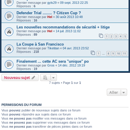
Dernier message par
gyls29
«
09 sept. 2013 22:25
Réponses :
6
Defender Trial ........ ? Citizen Cup ?
Dernier message par
Hel
«
30 août 2013 10:48
Réponses :
16
Les nouvelles recommandations de sécurité + litige
Dernier message par
Hel
«
14 juil. 2013 11:02
Réponses :
89
1
2
3
4
5
La Coupe à San Francisco
Dernier message par
Tiketitan
«
04 avr. 2013 23:52
Réponses :
218
1
8
9
10
11
…
Finalement ... cette AC sera "unique" po
Dernier message par
Gros
«
14 déc. 2012 19:19
Réponses :
19
Nouveau sujet
7 sujets • Page
1
sur
1
Aller
PERMISSIONS DU FORUM
Vous
pouvez
publier de nouveaux sujets dans ce forum
Vous
pouvez
répondre aux sujets dans ce forum
Vous
ne pouvez pas
modifier vos messages dans ce forum
Vous
ne pouvez pas
supprimer vos messages dans ce forum
Vous
ne pouvez pas
transférer de pièces jointes dans ce forum