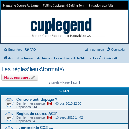
Forum de Cup In Europe
Le forum de l'America's Cup!
Smartfeed
FAQ
Inscription
Connexion
Accueil du forum
Archives
Les archives de la 34e America's Cup
Les règles\lieux\formats\...
Les règles\lieux\formats\...
Nouveau sujet
7 sujets • Page
1
sur
1
Sujets
Contrôle anti dopage ?
Dernier message par
Hel
«
03 oct. 2013 12:30
Réponses :
13
Règles de course AC34
Dernier message par
Hel
«
13 sept. 2013 14:42
Réponses :
4
... empreinte CO2 ....