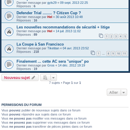
Dernier message par
gyls29
«
09 sept. 2013 22:25
Réponses :
6
Defender Trial ........ ? Citizen Cup ?
Dernier message par
Hel
«
30 août 2013 10:48
Réponses :
16
Les nouvelles recommandations de sécurité + litige
Dernier message par
Hel
«
14 juil. 2013 11:02
Réponses :
89
1
2
3
4
5
La Coupe à San Francisco
Dernier message par
Tiketitan
«
04 avr. 2013 23:52
Réponses :
218
1
8
9
10
11
…
Finalement ... cette AC sera "unique" po
Dernier message par
Gros
«
14 déc. 2012 19:19
Réponses :
19
Nouveau sujet
7 sujets • Page
1
sur
1
Aller
PERMISSIONS DU FORUM
Vous
pouvez
publier de nouveaux sujets dans ce forum
Vous
pouvez
répondre aux sujets dans ce forum
Vous
ne pouvez pas
modifier vos messages dans ce forum
Vous
ne pouvez pas
supprimer vos messages dans ce forum
Vous
ne pouvez pas
transférer de pièces jointes dans ce forum