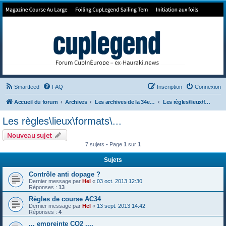
Forum de Cup In Europe
Le forum de l'America's Cup!
Smartfeed
FAQ
Inscription
Connexion
Accueil du forum
Archives
Les archives de la 34e America's Cup
Les règles\lieux\formats\...
Les règles\lieux\formats\...
Nouveau sujet
7 sujets • Page
1
sur
1
Sujets
Contrôle anti dopage ?
Dernier message par
Hel
«
03 oct. 2013 12:30
Réponses :
13
Règles de course AC34
Dernier message par
Hel
«
13 sept. 2013 14:42
Réponses :
4
... empreinte CO2 ....