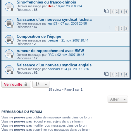
Sino-frenchies ou franco-chinois
Dernier message par
Hel
«
18 juin 2008 08:34
Réponses :
68
1
2
3
4
Naissance d'un nouveau syndicat fuchsia
Dernier message par
jean33
«
07 avr. 2008 20:58
Réponses :
47
1
2
3
Composition de l'équipe
Dernier message par
peewaï
«
21 nov. 2007 10:44
Réponses :
2
rumeur de rapprochement avec BMW
Dernier message par
PAC
«
02 nov. 2007 19:43
Réponses :
17
Naissance d'un nouveau syndicat anglais
Dernier message par
adelaar9
«
24 juil. 2007 13:26
Réponses :
62
1
2
3
4
Verrouillé
15 sujets • Page
1
sur
1
Aller
PERMISSIONS DU FORUM
Vous
ne pouvez pas
publier de nouveaux sujets dans ce forum
Vous
ne pouvez pas
répondre aux sujets dans ce forum
Vous
ne pouvez pas
modifier vos messages dans ce forum
Vous
ne pouvez pas
supprimer vos messages dans ce forum