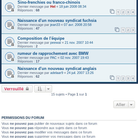
Sino-frenchies ou franco-chinois
Dernier message par
Hel
«
18 juin 2008 08:34
Réponses :
68
1
2
3
4
Naissance d'un nouveau syndicat fuchsia
Dernier message par
jean33
«
07 avr. 2008 20:58
Réponses :
47
1
2
3
Composition de l'équipe
Dernier message par
peewaï
«
21 nov. 2007 10:44
Réponses :
2
rumeur de rapprochement avec BMW
Dernier message par
PAC
«
02 nov. 2007 19:43
Réponses :
17
Naissance d'un nouveau syndicat anglais
Dernier message par
adelaar9
«
24 juil. 2007 13:26
Réponses :
62
1
2
3
4
Verrouillé
15 sujets • Page
1
sur
1
Aller
PERMISSIONS DU FORUM
Vous
ne pouvez pas
publier de nouveaux sujets dans ce forum
Vous
ne pouvez pas
répondre aux sujets dans ce forum
Vous
ne pouvez pas
modifier vos messages dans ce forum
Vous
ne pouvez pas
supprimer vos messages dans ce forum