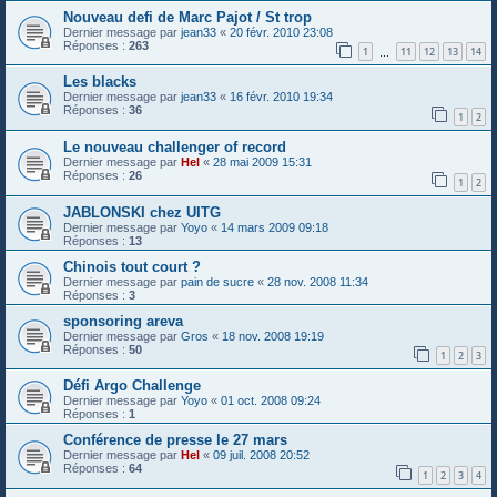
Nouveau defi de Marc Pajot / St trop
Dernier message par
jean33
«
20 févr. 2010 23:08
Réponses :
263
1
11
12
13
14
…
Les blacks
Dernier message par
jean33
«
16 févr. 2010 19:34
Réponses :
36
1
2
Le nouveau challenger of record
Dernier message par
Hel
«
28 mai 2009 15:31
Réponses :
26
1
2
JABLONSKI chez UITG
Dernier message par
Yoyo
«
14 mars 2009 09:18
Réponses :
13
Chinois tout court ?
Dernier message par
pain de sucre
«
28 nov. 2008 11:34
Réponses :
3
sponsoring areva
Dernier message par
Gros
«
18 nov. 2008 19:19
Réponses :
50
1
2
3
Défi Argo Challenge
Dernier message par
Yoyo
«
01 oct. 2008 09:24
Réponses :
1
Conférence de presse le 27 mars
Dernier message par
Hel
«
09 juil. 2008 20:52
Réponses :
64
1
2
3
4