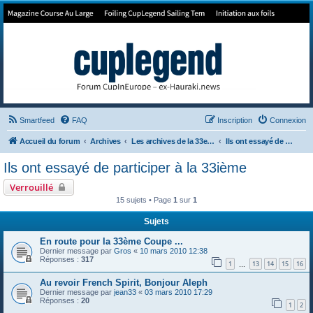
Forum de Cup In Europe
Le forum de l'America's Cup!
Smartfeed
FAQ
Inscription
Connexion
Accueil du forum
Archives
Les archives de la 33e America's Cup
Ils ont essayé de participer à la 33ième
Ils ont essayé de participer à la 33ième
Verrouillé
15 sujets • Page
1
sur
1
Sujets
En route pour la 33ème Coupe ...
Dernier message par
Gros
«
10 mars 2010 12:38
Réponses :
317
1
13
14
15
16
…
Au revoir French Spirit, Bonjour Aleph
Dernier message par
jean33
«
03 mars 2010 17:29
Réponses :
20
1
2