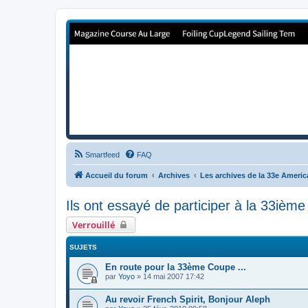
Forum de Cup In Europe
Le forum de l'America's Cup!
Smartfeed
FAQ
Accueil du forum
Archives
Les archives de la 33e Ameri
Ils ont essayé de participer à la 33ième
Verrouillé
SUJETS
En route pour la 33ème Coupe ...
par
Yoyo
»
14 mai 2007 17:42
Au revoir French Spirit, Bonjour Aleph