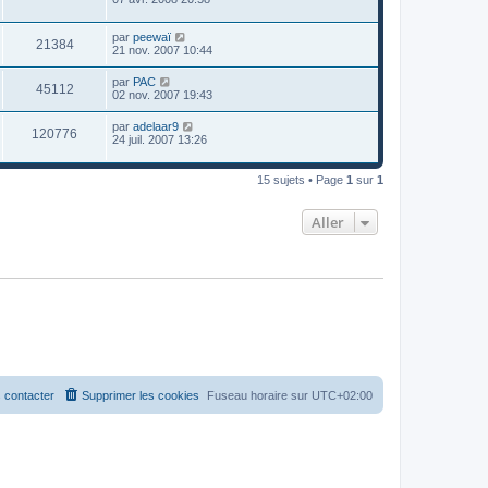
par
peewaï
21384
21 nov. 2007 10:44
par
PAC
45112
02 nov. 2007 19:43
par
adelaar9
120776
24 juil. 2007 13:26
15 sujets • Page
1
sur
1
Aller
 contacter
Supprimer les cookies
Fuseau horaire sur
UTC+02:00