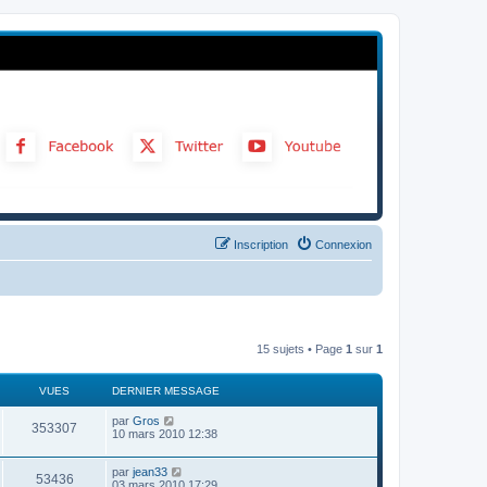
Inscription
Connexion
15 sujets • Page
1
sur
1
VUES
DERNIER MESSAGE
par
Gros
353307
10 mars 2010 12:38
par
jean33
53436
03 mars 2010 17:29