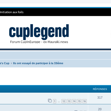
ca's Cup
Ils ont essayé de participer à la 33ième
RÉPONSES
317
1
12
13
14
15
16
…
20