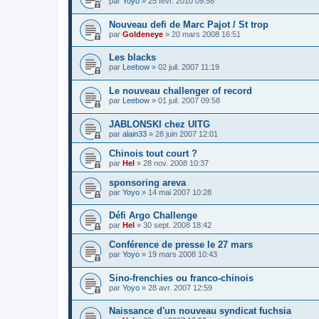
par
Yoyo
»
25 févr. 2010 09:58
Nouveau defi de Marc Pajot / St trop
par
Goldeneye
»
20 mars 2008 16:51
Les blacks
par
Leebow
»
02 juil. 2007 11:19
Le nouveau challenger of record
par
Leebow
»
01 juil. 2007 09:58
JABLONSKI chez UITG
par
alain33
»
28 juin 2007 12:01
Chinois tout court ?
par
Hel
»
28 nov. 2008 10:37
sponsoring areva
par
Yoyo
»
14 mai 2007 10:28
Défi Argo Challenge
par
Hel
»
30 sept. 2008 18:42
Conférence de presse le 27 mars
par
Yoyo
»
19 mars 2008 10:43
Sino-frenchies ou franco-chinois
par
Yoyo
»
28 avr. 2007 12:59
Naissance d'un nouveau syndicat fuchsia