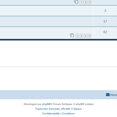
1
2
3
2
17
62
1
2
3
4
Nous
Développé par
phpBB
® Forum Software © phpBB Limited
Traduction française officielle
©
Qiaeru
Confidentialité
|
Conditions