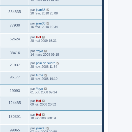
par
jean33
384835
20 févr. 2010 23:08
par
jean33
77930
16 févr. 2010 19:34
par
Hel
62624
28 mai 2009 15:31
par
Yoyo
38416
14 mars 2009 09:18
par
pain de sucre
21937
28 nov. 2008 11:34
par
Gros
96177
18 nov. 2008 19:19
par
Yoyo
19093
01 oct. 2008 09:24
par
Hel
124485
09 juil. 2008 20:52
par
Hel
130391
18 juin 2008 08:34
par
jean33
99065
07 avr. 2008 20:58