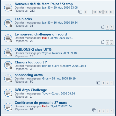
Nouveau defi de Marc Pajot / St trop
Dernier message par
jean33
«
20 févr. 2010 23:08
Réponses :
263
1
11
12
13
14
…
Les blacks
Dernier message par
jean33
«
16 févr. 2010 19:34
Réponses :
36
1
2
Le nouveau challenger of record
Dernier message par
Hel
«
28 mai 2009 15:31
Réponses :
26
1
2
JABLONSKI chez UITG
Dernier message par
Yoyo
«
14 mars 2009 09:18
Réponses :
13
Chinois tout court ?
Dernier message par
pain de sucre
«
28 nov. 2008 11:34
Réponses :
3
sponsoring areva
Dernier message par
Gros
«
18 nov. 2008 19:19
Réponses :
50
1
2
3
Défi Argo Challenge
Dernier message par
Yoyo
«
01 oct. 2008 09:24
Réponses :
1
Conférence de presse le 27 mars
Dernier message par
Hel
«
09 juil. 2008 20:52
Réponses :
64
1
2
3
4