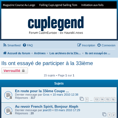
Forum de Cup In Europe
Le forum de l'America's Cup!
Smartfeed
FAQ
Inscription
Connexion
Accueil du forum
Archives
Les archives de la 33e America's Cup
Ils ont essayé de participer à la 33ième
Ils ont essayé de participer à la 33ième
Verrouillé
15 sujets • Page
1
sur
1
Sujets
En route pour la 33ème Coupe ...
Dernier message par
Gros
«
10 mars 2010 12:38
Réponses :
317
1
13
14
15
16
…
Au revoir French Spirit, Bonjour Aleph
Dernier message par
jean33
«
03 mars 2010 17:29
Réponses :
20
1
2