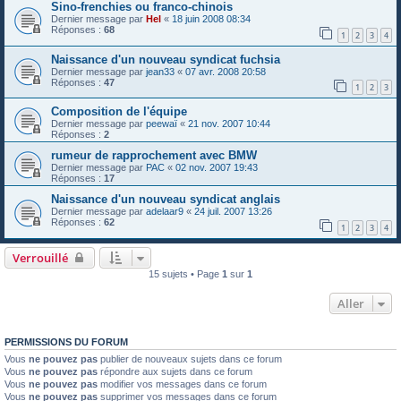
Sino-frenchies ou franco-chinois
Dernier message par
Hel
«
18 juin 2008 08:34
Réponses :
68
1
2
3
4
Naissance d'un nouveau syndicat fuchsia
Dernier message par
jean33
«
07 avr. 2008 20:58
Réponses :
47
1
2
3
Composition de l'équipe
Dernier message par
peewaï
«
21 nov. 2007 10:44
Réponses :
2
rumeur de rapprochement avec BMW
Dernier message par
PAC
«
02 nov. 2007 19:43
Réponses :
17
Naissance d'un nouveau syndicat anglais
Dernier message par
adelaar9
«
24 juil. 2007 13:26
Réponses :
62
1
2
3
4
Verrouillé
15 sujets • Page
1
sur
1
Aller
PERMISSIONS DU FORUM
Vous
ne pouvez pas
publier de nouveaux sujets dans ce forum
Vous
ne pouvez pas
répondre aux sujets dans ce forum
Vous
ne pouvez pas
modifier vos messages dans ce forum
Vous
ne pouvez pas
supprimer vos messages dans ce forum