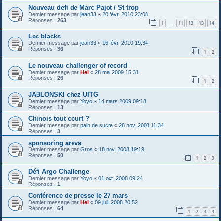
Nouveau defi de Marc Pajot / St trop
Dernier message par
jean33
«
20 févr. 2010 23:08
Réponses :
263
1
11
12
13
14
…
Les blacks
Dernier message par
jean33
«
16 févr. 2010 19:34
Réponses :
36
1
2
Le nouveau challenger of record
Dernier message par
Hel
«
28 mai 2009 15:31
Réponses :
26
1
2
JABLONSKI chez UITG
Dernier message par
Yoyo
«
14 mars 2009 09:18
Réponses :
13
Chinois tout court ?
Dernier message par
pain de sucre
«
28 nov. 2008 11:34
Réponses :
3
sponsoring areva
Dernier message par
Gros
«
18 nov. 2008 19:19
Réponses :
50
1
2
3
Défi Argo Challenge
Dernier message par
Yoyo
«
01 oct. 2008 09:24
Réponses :
1
Conférence de presse le 27 mars
Dernier message par
Hel
«
09 juil. 2008 20:52
Réponses :
64
1
2
3
4