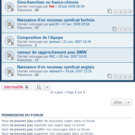
Sino-frenchies ou franco-chinois
Dernier message par
Hel
«
18 juin 2008 08:34
Réponses :
68
1
2
3
4
Naissance d'un nouveau syndicat fuchsia
Dernier message par
jean33
«
07 avr. 2008 20:58
Réponses :
47
1
2
3
Composition de l'équipe
Dernier message par
peewaï
«
21 nov. 2007 10:44
Réponses :
2
rumeur de rapprochement avec BMW
Dernier message par
PAC
«
02 nov. 2007 19:43
Réponses :
17
Naissance d'un nouveau syndicat anglais
Dernier message par
adelaar9
«
24 juil. 2007 13:26
Réponses :
62
1
2
3
4
Verrouillé
15 sujets • Page
1
sur
1
Aller
PERMISSIONS DU FORUM
Vous
ne pouvez pas
publier de nouveaux sujets dans ce forum
Vous
ne pouvez pas
répondre aux sujets dans ce forum
Vous
ne pouvez pas
modifier vos messages dans ce forum
Vous
ne pouvez pas
supprimer vos messages dans ce forum