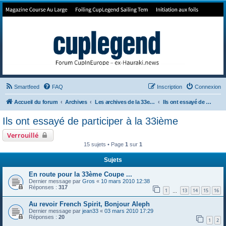
Forum de Cup In Europe
Le forum de l'America's Cup!
Smartfeed
FAQ
Inscription
Connexion
Accueil du forum
Archives
Les archives de la 33e America's Cup
Ils ont essayé de participer à la 33ième
Ils ont essayé de participer à la 33ième
Verrouillé
15 sujets • Page
1
sur
1
Sujets
En route pour la 33ème Coupe ...
Dernier message par
Gros
«
10 mars 2010 12:38
Réponses :
317
1
13
14
15
16
…
Au revoir French Spirit, Bonjour Aleph
Dernier message par
jean33
«
03 mars 2010 17:29
Réponses :
20
1
2