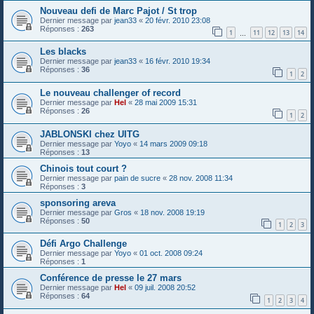
Nouveau defi de Marc Pajot / St trop
Dernier message par
jean33
«
20 févr. 2010 23:08
Réponses :
263
1
11
12
13
14
…
Les blacks
Dernier message par
jean33
«
16 févr. 2010 19:34
Réponses :
36
1
2
Le nouveau challenger of record
Dernier message par
Hel
«
28 mai 2009 15:31
Réponses :
26
1
2
JABLONSKI chez UITG
Dernier message par
Yoyo
«
14 mars 2009 09:18
Réponses :
13
Chinois tout court ?
Dernier message par
pain de sucre
«
28 nov. 2008 11:34
Réponses :
3
sponsoring areva
Dernier message par
Gros
«
18 nov. 2008 19:19
Réponses :
50
1
2
3
Défi Argo Challenge
Dernier message par
Yoyo
«
01 oct. 2008 09:24
Réponses :
1
Conférence de presse le 27 mars
Dernier message par
Hel
«
09 juil. 2008 20:52
Réponses :
64
1
2
3
4