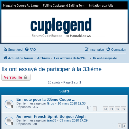
Forum de Cup In Europe
Le forum de l'America's Cup!
Smartfeed
FAQ
Inscription
Connexion
Accueil du forum
Archives
Les archives de la 33e America's Cup
Ils ont essayé de participer à la 33ième
Ils ont essayé de participer à la 33ième
Verrouillé
15 sujets • Page
1
sur
1
Sujets
En route pour la 33ème Coupe ...
Dernier message par
Gros
«
10 mars 2010 12:38
Réponses :
317
1
13
14
15
16
…
Au revoir French Spirit, Bonjour Aleph
Dernier message par
jean33
«
03 mars 2010 17:29
Réponses :
20
1
2