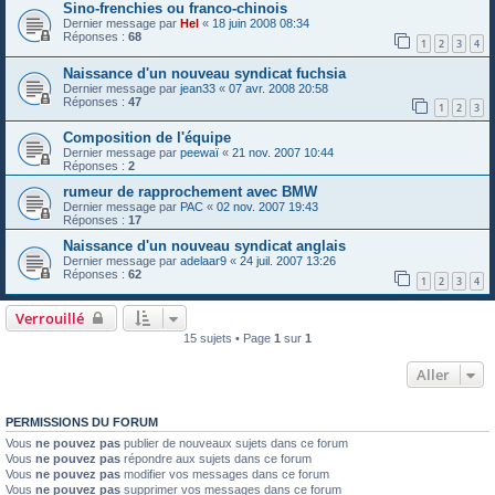
Sino-frenchies ou franco-chinois
Dernier message par
Hel
«
18 juin 2008 08:34
Réponses :
68
1
2
3
4
Naissance d'un nouveau syndicat fuchsia
Dernier message par
jean33
«
07 avr. 2008 20:58
Réponses :
47
1
2
3
Composition de l'équipe
Dernier message par
peewaï
«
21 nov. 2007 10:44
Réponses :
2
rumeur de rapprochement avec BMW
Dernier message par
PAC
«
02 nov. 2007 19:43
Réponses :
17
Naissance d'un nouveau syndicat anglais
Dernier message par
adelaar9
«
24 juil. 2007 13:26
Réponses :
62
1
2
3
4
Verrouillé
15 sujets • Page
1
sur
1
Aller
PERMISSIONS DU FORUM
Vous
ne pouvez pas
publier de nouveaux sujets dans ce forum
Vous
ne pouvez pas
répondre aux sujets dans ce forum
Vous
ne pouvez pas
modifier vos messages dans ce forum
Vous
ne pouvez pas
supprimer vos messages dans ce forum