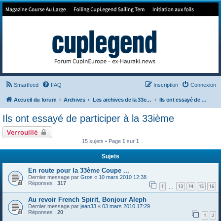
Forum de Cup In Europe
Le forum de l'America's Cup!
Smartfeed
FAQ
Inscription
Connexion
Accueil du forum
Archives
Les archives de la 33e America's Cup
Ils ont essayé de participer à la 33ième
Ils ont essayé de participer à la 33ième
Verrouillé
15 sujets • Page
1
sur
1
Sujets
En route pour la 33ème Coupe ...
Dernier message par
Gros
«
10 mars 2010 12:38
Réponses :
317
1
13
14
15
16
…
Au revoir French Spirit, Bonjour Aleph
Dernier message par
jean33
«
03 mars 2010 17:29
Réponses :
20
1
2