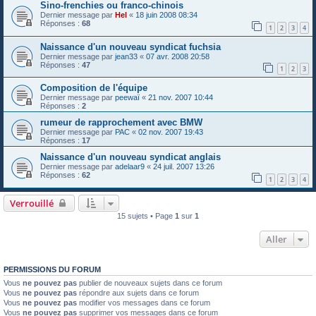
Sino-frenchies ou franco-chinois
Dernier message par
Hel
«
18 juin 2008 08:34
Réponses :
68
1
2
3
4
Naissance d'un nouveau syndicat fuchsia
Dernier message par
jean33
«
07 avr. 2008 20:58
Réponses :
47
1
2
3
Composition de l'équipe
Dernier message par
peewaï
«
21 nov. 2007 10:44
Réponses :
2
rumeur de rapprochement avec BMW
Dernier message par
PAC
«
02 nov. 2007 19:43
Réponses :
17
Naissance d'un nouveau syndicat anglais
Dernier message par
adelaar9
«
24 juil. 2007 13:26
Réponses :
62
1
2
3
4
Verrouillé
15 sujets • Page
1
sur
1
Aller
PERMISSIONS DU FORUM
Vous
ne pouvez pas
publier de nouveaux sujets dans ce forum
Vous
ne pouvez pas
répondre aux sujets dans ce forum
Vous
ne pouvez pas
modifier vos messages dans ce forum
Vous
ne pouvez pas
supprimer vos messages dans ce forum