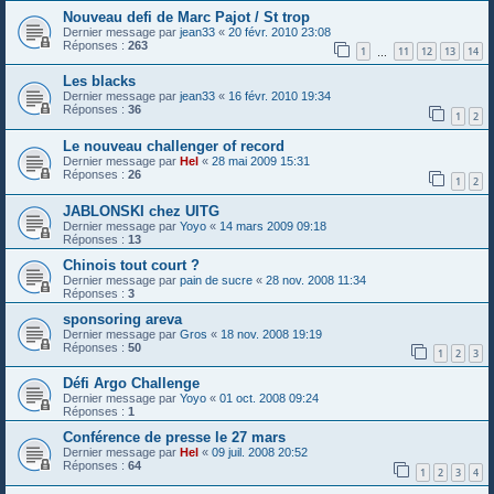
Nouveau defi de Marc Pajot / St trop
Dernier message par
jean33
«
20 févr. 2010 23:08
Réponses :
263
1
11
12
13
14
…
Les blacks
Dernier message par
jean33
«
16 févr. 2010 19:34
Réponses :
36
1
2
Le nouveau challenger of record
Dernier message par
Hel
«
28 mai 2009 15:31
Réponses :
26
1
2
JABLONSKI chez UITG
Dernier message par
Yoyo
«
14 mars 2009 09:18
Réponses :
13
Chinois tout court ?
Dernier message par
pain de sucre
«
28 nov. 2008 11:34
Réponses :
3
sponsoring areva
Dernier message par
Gros
«
18 nov. 2008 19:19
Réponses :
50
1
2
3
Défi Argo Challenge
Dernier message par
Yoyo
«
01 oct. 2008 09:24
Réponses :
1
Conférence de presse le 27 mars
Dernier message par
Hel
«
09 juil. 2008 20:52
Réponses :
64
1
2
3
4