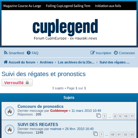
Forum de Cup In Europe
Le forum de l'America's Cup!
Smartfeed
FAQ
Inscription
Connexion
Accueil du forum
Archives
Les archives de la 33e America's Cup
Suivi des régates et pronostics
Suivi des régates et pronostics
Verrouillé
3 sujets • Page
1
sur
1
Sujets
Concours de pronostics
Dernier message par
Goldeneye
«
11 mars 2010 10:49
Réponses :
205
1
8
9
10
11
…
SUIVI DES REGATES
Dernier message par
matmat
«
26 févr. 2010 16:40
Réponses :
1249
1
60
61
62
63
…