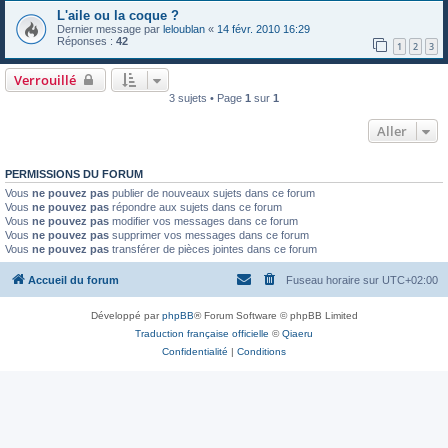
L'aile ou la coque ?
Dernier message par
leloublan
«
14 févr. 2010 16:29
Réponses :
42
1
2
3
Verrouillé
3 sujets • Page
1
sur
1
Aller
PERMISSIONS DU FORUM
Vous
ne pouvez pas
publier de nouveaux sujets dans ce forum
Vous
ne pouvez pas
répondre aux sujets dans ce forum
Vous
ne pouvez pas
modifier vos messages dans ce forum
Vous
ne pouvez pas
supprimer vos messages dans ce forum
Vous
ne pouvez pas
transférer de pièces jointes dans ce forum
Accueil du forum
Fuseau horaire sur
UTC+02:00
Développé par
phpBB
® Forum Software © phpBB Limited
Traduction française officielle
©
Qiaeru
Confidentialité
|
Conditions