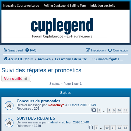
Forum de Cup In Europe
Le forum de l'America's Cup!
Smartfeed
FAQ
Inscription
Connexion
Accueil du forum
Archives
Les archives de la 33e America's Cup
Suivi des régates et pronostics
Suivi des régates et pronostics
Verrouillé
3 sujets • Page
1
sur
1
Sujets
Concours de pronostics
Dernier message par
Goldeneye
«
11 mars 2010 10:49
Réponses :
205
1
8
9
10
11
…
SUIVI DES REGATES
Dernier message par
matmat
«
26 févr. 2010 16:40
Réponses :
1249
1
60
61
62
63
…