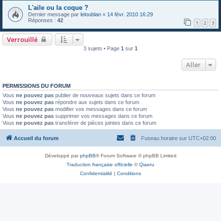
L'aile ou la coque ?
Dernier message par
leloublan
«
14 févr. 2010 16:29
Réponses :
42
1
2
3
Verrouillé
3 sujets • Page
1
sur
1
Aller
PERMISSIONS DU FORUM
Vous
ne pouvez pas
publier de nouveaux sujets dans ce forum
Vous
ne pouvez pas
répondre aux sujets dans ce forum
Vous
ne pouvez pas
modifier vos messages dans ce forum
Vous
ne pouvez pas
supprimer vos messages dans ce forum
Vous
ne pouvez pas
transférer de pièces jointes dans ce forum
Accueil du forum
Fuseau horaire sur
UTC+02:00
Développé par
phpBB
® Forum Software © phpBB Limited
Traduction française officielle
©
Qiaeru
Confidentialité
|
Conditions