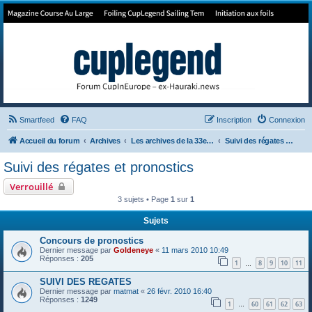
Forum de Cup In Europe
Le forum de l'America's Cup!
Smartfeed
FAQ
Inscription
Connexion
Accueil du forum
Archives
Les archives de la 33e America's Cup
Suivi des régates et pronostics
Suivi des régates et pronostics
Verrouillé
3 sujets • Page
1
sur
1
Sujets
Concours de pronostics
Dernier message par
Goldeneye
«
11 mars 2010 10:49
Réponses :
205
1
8
9
10
11
…
SUIVI DES REGATES
Dernier message par
matmat
«
26 févr. 2010 16:40
Réponses :
1249
1
60
61
62
63
…