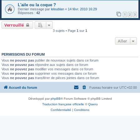
L'aile ou la coque ?
Dernier message par
leloublan
«
14 févr. 2010 16:29
Réponses :
42
1
2
3
Verrouillé
3 sujets • Page
1
sur
1
Aller
PERMISSIONS DU FORUM
Vous
ne pouvez pas
publier de nouveaux sujets dans ce forum
Vous
ne pouvez pas
répondre aux sujets dans ce forum
Vous
ne pouvez pas
modifier vos messages dans ce forum
Vous
ne pouvez pas
supprimer vos messages dans ce forum
Vous
ne pouvez pas
transférer de pièces jointes dans ce forum
Accueil du forum
Fuseau horaire sur
UTC+02:00
Développé par
phpBB
® Forum Software © phpBB Limited
Traduction française officielle
©
Qiaeru
Confidentialité
|
Conditions