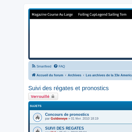
Forum de Cup In Europe
Le forum de l'America's Cup!
Smartfeed
FAQ
Accueil du forum
Archives
Les archives de la 33e Ameri
Suivi des régates et pronostics
Verrouillé
SUJETS
Concours de pronostics
par
Goldeneye
»
01 févr. 2010 18:19
SUIVI DES REGATES