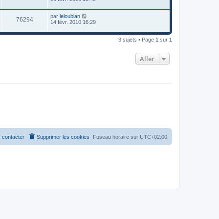
par
leloublan
76294
14 févr. 2010 16:29
3 sujets • Page
1
sur
1
Aller
 contacter
Supprimer les cookies
Fuseau horaire sur
UTC+02:00