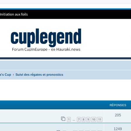
ca's Cup
Suivi des régates et pronostics
RÉPONSES
205
1
7
8
9
10
11
…
1249