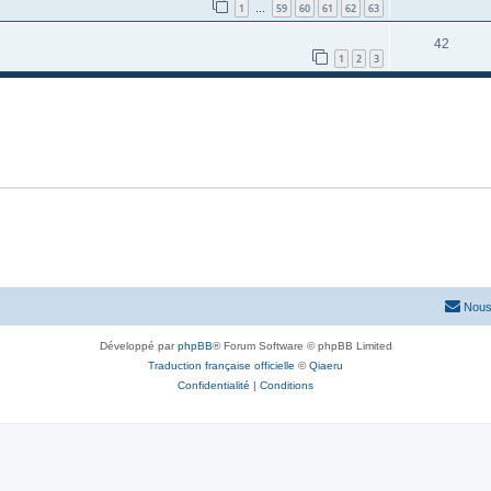
1
59
60
61
62
63
…
42
1
2
3
Nous
Développé par
phpBB
® Forum Software © phpBB Limited
Traduction française officielle
©
Qiaeru
Confidentialité
|
Conditions