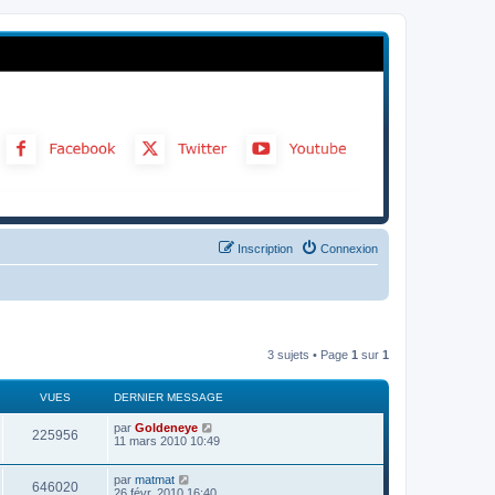
Inscription
Connexion
3 sujets • Page
1
sur
1
VUES
DERNIER MESSAGE
par
Goldeneye
225956
11 mars 2010 10:49
par
matmat
646020
26 févr. 2010 16:40