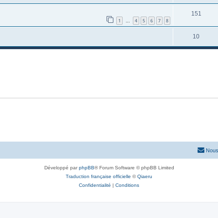
151
1
4
5
6
7
8
…
10
Nous
Développé par
phpBB
® Forum Software © phpBB Limited
Traduction française officielle
©
Qiaeru
Confidentialité
|
Conditions