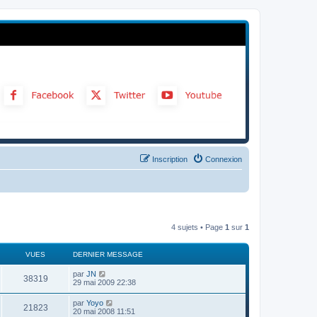
Inscription
Connexion
4 sujets • Page
1
sur
1
VUES
DERNIER MESSAGE
par
JN
38319
29 mai 2009 22:38
par
Yoyo
21823
20 mai 2008 11:51