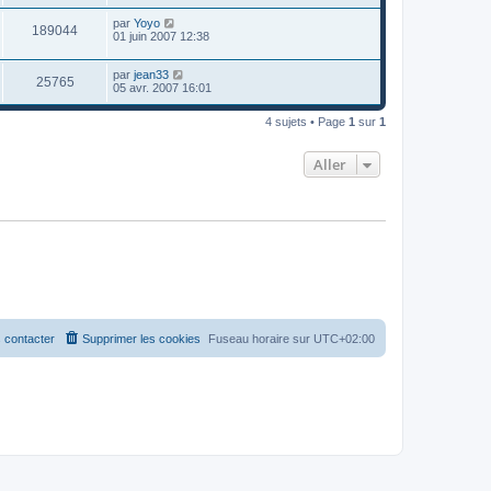
par
Yoyo
189044
01 juin 2007 12:38
par
jean33
25765
05 avr. 2007 16:01
4 sujets • Page
1
sur
1
Aller
 contacter
Supprimer les cookies
Fuseau horaire sur
UTC+02:00