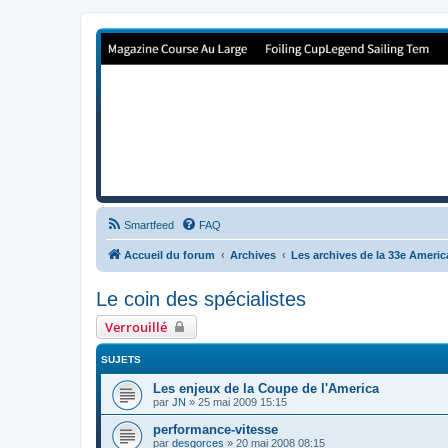
Forum de Cup In Europe
Le forum de l'America's Cup!
Smartfeed
FAQ
Accueil du forum
Archives
Les archives de la 33e Ameri
Le coin des spécialistes
Verrouillé
SUJETS
Les enjeux de la Coupe de l'America
par
JN
»
25 mai 2009 15:15
performance-vitesse
par
desgorces
»
20 mai 2008 08:15