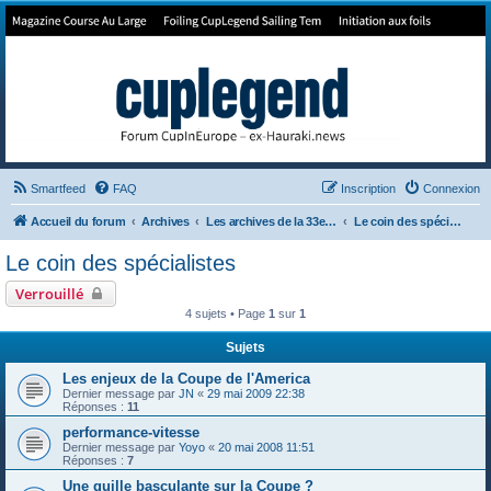
Forum de Cup In Europe
Le forum de l'America's Cup!
Smartfeed
FAQ
Inscription
Connexion
Accueil du forum
Archives
Les archives de la 33e America's Cup
Le coin des spécialistes
Le coin des spécialistes
Verrouillé
4 sujets • Page
1
sur
1
Sujets
Les enjeux de la Coupe de l'America
Dernier message par
JN
«
29 mai 2009 22:38
Réponses :
11
performance-vitesse
Dernier message par
Yoyo
«
20 mai 2008 11:51
Réponses :
7
Une quille basculante sur la Coupe ?