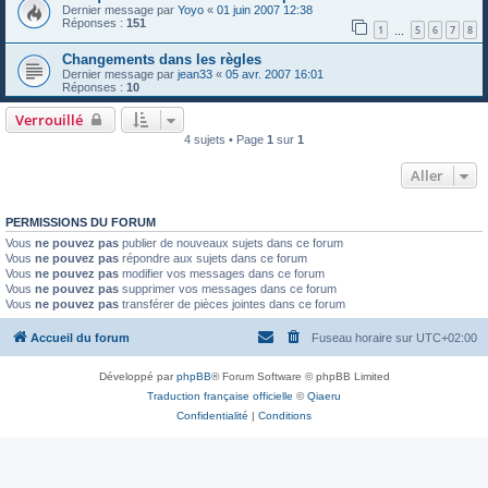
Dernier message par
Yoyo
«
01 juin 2007 12:38
Réponses :
151
1
5
6
7
8
…
Changements dans les règles
Dernier message par
jean33
«
05 avr. 2007 16:01
Réponses :
10
Verrouillé
4 sujets • Page
1
sur
1
Aller
PERMISSIONS DU FORUM
Vous
ne pouvez pas
publier de nouveaux sujets dans ce forum
Vous
ne pouvez pas
répondre aux sujets dans ce forum
Vous
ne pouvez pas
modifier vos messages dans ce forum
Vous
ne pouvez pas
supprimer vos messages dans ce forum
Vous
ne pouvez pas
transférer de pièces jointes dans ce forum
Accueil du forum
Fuseau horaire sur
UTC+02:00
Développé par
phpBB
® Forum Software © phpBB Limited
Traduction française officielle
©
Qiaeru
Confidentialité
|
Conditions