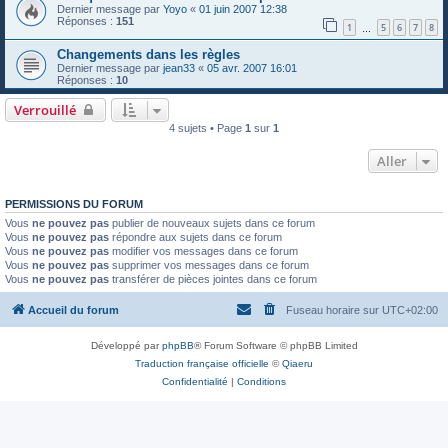
Dernier message par
Yoyo
«
01 juin 2007 12:38
Réponses :
151
1
5
6
7
8
…
Changements dans les règles
Dernier message par
jean33
«
05 avr. 2007 16:01
Réponses :
10
Verrouillé
4 sujets • Page
1
sur
1
Aller
PERMISSIONS DU FORUM
Vous
ne pouvez pas
publier de nouveaux sujets dans ce forum
Vous
ne pouvez pas
répondre aux sujets dans ce forum
Vous
ne pouvez pas
modifier vos messages dans ce forum
Vous
ne pouvez pas
supprimer vos messages dans ce forum
Vous
ne pouvez pas
transférer de pièces jointes dans ce forum
Accueil du forum
Fuseau horaire sur
UTC+02:00
Développé par
phpBB
® Forum Software © phpBB Limited
Traduction française officielle
©
Qiaeru
Confidentialité
|
Conditions