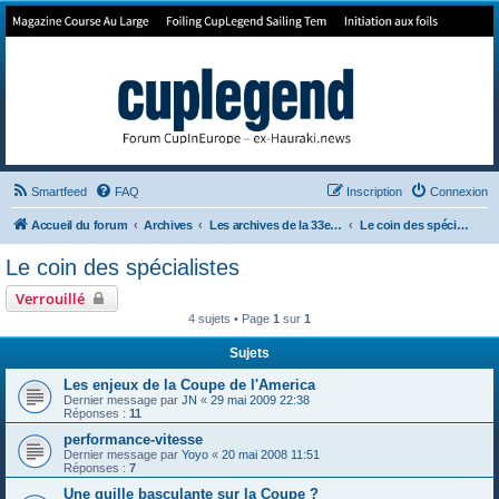
Forum de Cup In Europe
Le forum de l'America's Cup!
Smartfeed
FAQ
Inscription
Connexion
Accueil du forum
Archives
Les archives de la 33e America's Cup
Le coin des spécialistes
Le coin des spécialistes
Verrouillé
4 sujets • Page
1
sur
1
Sujets
Les enjeux de la Coupe de l'America
Dernier message par
JN
«
29 mai 2009 22:38
Réponses :
11
performance-vitesse
Dernier message par
Yoyo
«
20 mai 2008 11:51
Réponses :
7
Une quille basculante sur la Coupe ?