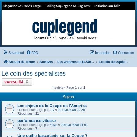
Forum de Cup In Europe
Le forum de l'America's Cup!
Smartfeed
FAQ
Inscription
Connexion
Accueil du forum
Archives
Les archives de la 33e America's Cup
Le coin des spécialistes
Le coin des spécialistes
Verrouillé
4 sujets • Page
1
sur
1
Sujets
Les enjeux de la Coupe de l'America
Dernier message par
JN
«
29 mai 2009 22:38
Réponses :
11
performance-vitesse
Dernier message par
Yoyo
«
20 mai 2008 11:51
Réponses :
7
Une quille basculante sur la Coupe ?