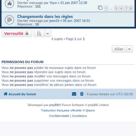
Dernier message par
Yoyo
«
01 juin 2007 12:38
Réponses :
151
1
5
6
7
8
…
Changements dans les règles
Dernier message par
jean33
«
05 avr. 2007 16:01
Réponses :
10
Verrouillé
4 sujets • Page
1
sur
1
Aller
PERMISSIONS DU FORUM
Vous
ne pouvez pas
publier de nouveaux sujets dans ce forum
Vous
ne pouvez pas
répondre aux sujets dans ce forum
Vous
ne pouvez pas
modifier vos messages dans ce forum
Vous
ne pouvez pas
supprimer vos messages dans ce forum
Vous
ne pouvez pas
transférer de pièces jointes dans ce forum
Accueil du forum
Fuseau horaire sur
UTC+02:00
Développé par
phpBB
® Forum Software © phpBB Limited
Traduction française officielle
©
Qiaeru
Confidentialité
|
Conditions