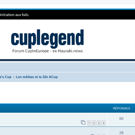
ca's Cup
Les médias et la 32e ACup
RÉPONSES
60
1
2
3
4
28