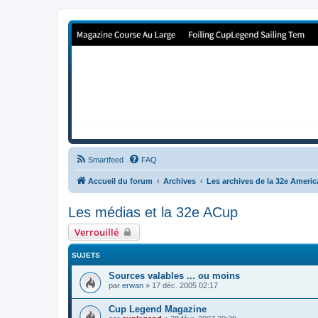
Forum de Cup In Europe
Le forum de l'America's Cup!
Smartfeed
FAQ
Accueil du forum
Archives
Les archives de la 32e Ameri
Les médias et la 32e ACup
Verrouillé
SUJETS
Sources valables ... ou moins
par
erwan
»
17 déc. 2005 02:17
Cup Legend Magazine