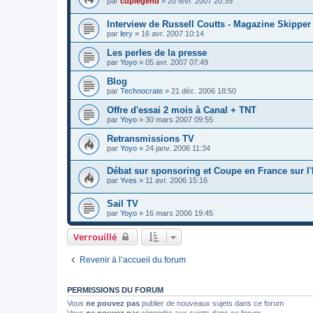
par
cuplegend
»
20 févr. 2007 20:39
Interview de Russell Coutts - Magazine Skipper
par
lery
»
16 avr. 2007 10:14
Les perles de la presse
par
Yoyo
»
05 avr. 2007 07:49
Blog
par
Technocrate
»
21 déc. 2006 18:50
Offre d'essai 2 mois à Canal + TNT
par
Yoyo
»
30 mars 2007 09:55
Retransmissions TV
par
Yoyo
»
24 janv. 2006 11:34
Débat sur sponsoring et Coupe en France sur l
par
Yves
»
11 avr. 2006 15:16
Sail TV
par
Yoyo
»
16 mars 2006 19:45
Verrouillé
Revenir à l’accueil du forum
PERMISSIONS DU FORUM
Vous
ne pouvez pas
publier de nouveaux sujets dans ce forum
Vous
ne pouvez pas
répondre aux sujets dans ce forum