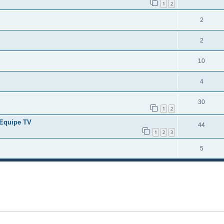
1
2
2
2
10
4
30
1
2
'Equipe TV
44
1
2
3
5