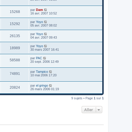
par
Dam
15268
16 avr. 2007 10:52
par
Yoyo
15292
05 avr. 2007 08:02
par
Yoyo
26135
04 avr. 2007 09:43
par
Yoyo
18989
30 mars 2007 16:41
par
PAC
58588
20 sept. 2006 12:49
par
Tampico
74891
10 mai 2006 17:20
par
el gringo
20824
26 mars 2006 01:19
9 sujets • Page
1
sur
1
Aller