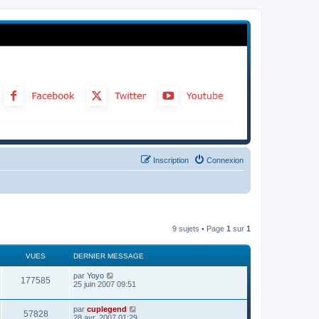
Inscription
Connexion
9 sujets • Page
1
sur
1
VUES
DERNIER MESSAGE
par
Yoyo
177585
25 juin 2007 09:51
par
cuplegend
57828
28 avr. 2007 01:29