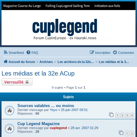
Forum de Cup In Europe
Le forum de l'America's Cup!
Smartfeed
FAQ
Inscription
Connexion
Accueil du forum
Archives
Les archives de la 32e America's Cup
Les médias et la 32e ACup
Les médias et la 32e ACup
Verrouillé
9 sujets • Page
1
sur
1
Sujets
Sources valables ... ou moins
Dernier message par
Yoyo
«
25 juin 2007 09:51
Réponses :
60
1
2
3
4
Cup Legend Magazine
Dernier message par
cuplegend
«
28 avr. 2007 01:29
Réponses :
28
1
2