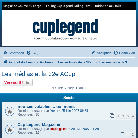
Forum de Cup In Europe
Le forum de l'America's Cup!
Smartfeed
FAQ
Inscription
Connexion
Accueil du forum
Archives
Les archives de la 32e America's Cup
Les médias et la 32e ACup
Les médias et la 32e ACup
Verrouillé
9 sujets • Page
1
sur
1
Sujets
Sources valables ... ou moins
Dernier message par
Yoyo
«
25 juin 2007 09:51
Réponses :
60
1
2
3
4
Cup Legend Magazine
Dernier message par
cuplegend
«
28 avr. 2007 01:29
Réponses :
28
1
2