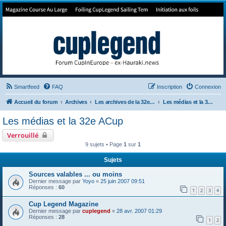
Forum de Cup In Europe
Le forum de l'America's Cup!
Smartfeed
FAQ
Inscription
Connexion
Accueil du forum
Archives
Les archives de la 32e America's Cup
Les médias et la 32e ACup
Les médias et la 32e ACup
Verrouillé
9 sujets • Page
1
sur
1
Sujets
Sources valables ... ou moins
Dernier message par
Yoyo
«
25 juin 2007 09:51
Réponses :
60
1
2
3
4
Cup Legend Magazine
Dernier message par
cuplegend
«
28 avr. 2007 01:29
Réponses :
28
1
2