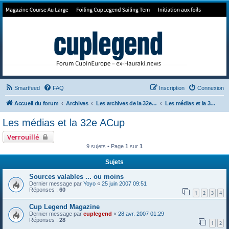
Forum de Cup In Europe
Le forum de l'America's Cup!
Smartfeed
FAQ
Inscription
Connexion
Accueil du forum
Archives
Les archives de la 32e America's Cup
Les médias et la 32e ACup
Les médias et la 32e ACup
Verrouillé
9 sujets • Page
1
sur
1
Sujets
Sources valables ... ou moins
Dernier message par
Yoyo
«
25 juin 2007 09:51
Réponses :
60
1
2
3
4
Cup Legend Magazine
Dernier message par
cuplegend
«
28 avr. 2007 01:29
Réponses :
28
1
2