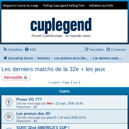
Forum de Cup In Europe
Le forum de l'America's Cup!
Smartfeed
FAQ
Inscription
Connexion
Accueil du forum
Archives
Les archives de la 32e America's Cup
Les derniers matchs de la 32e + les jeux
Les derniers matchs de la 32e + les jeux
Verrouillé
6 sujets • Page
1
sur
1
Sujets
Prono VG ???
Dernier message par
Hel
«
22 sept. 2008 18:49
Réponses :
13
Les pronos des JO
Dernier message par
jean33
«
24 août 2008 10:51
Réponses :
14
SUIVI 32nd AMERICA'S CUP !