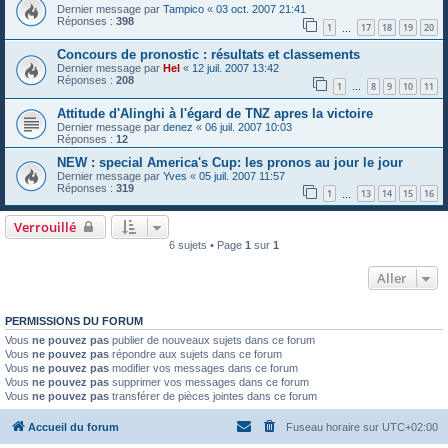
Dernier message par
Tampico
«
03 oct. 2007 21:41
Réponses :
398
1
17
18
19
20
…
Concours de pronostic : résultats et classements
Dernier message par
Hel
«
12 juil. 2007 13:42
Réponses :
208
1
8
9
10
11
…
Attitude d'Alinghi à l'égard de TNZ apres la victoire
Dernier message par
denez
«
06 juil. 2007 10:03
Réponses :
12
NEW : special America's Cup: les pronos au jour le jour
Dernier message par
Yves
«
05 juil. 2007 11:57
Réponses :
319
1
13
14
15
16
…
Verrouillé
6 sujets • Page
1
sur
1
Aller
PERMISSIONS DU FORUM
Vous
ne pouvez pas
publier de nouveaux sujets dans ce forum
Vous
ne pouvez pas
répondre aux sujets dans ce forum
Vous
ne pouvez pas
modifier vos messages dans ce forum
Vous
ne pouvez pas
supprimer vos messages dans ce forum
Vous
ne pouvez pas
transférer de pièces jointes dans ce forum
Accueil du forum
Fuseau horaire sur
UTC+02:00