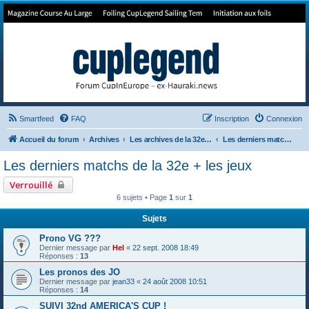
Forum de Cup In Europe
Le forum de l'America's Cup!
Smartfeed
FAQ
Inscription
Connexion
Accueil du forum
Archives
Les archives de la 32e America's Cup
Les derniers matchs de la 32e + les jeux
Les derniers matchs de la 32e + les jeux
Verrouillé
6 sujets • Page
1
sur
1
Sujets
Prono VG ???
Dernier message par
Hel
«
22 sept. 2008 18:49
Réponses :
13
Les pronos des JO
Dernier message par
jean33
«
24 août 2008 10:51
Réponses :
14
SUIVI 32nd AMERICA'S CUP !