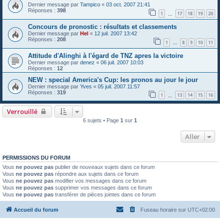
Dernier message par
Tampico
«
03 oct. 2007 21:41
Réponses :
398
1
17
18
19
20
…
Concours de pronostic : résultats et classements
Dernier message par
Hel
«
12 juil. 2007 13:42
Réponses :
208
1
8
9
10
11
…
Attitude d'Alinghi à l'égard de TNZ apres la victoire
Dernier message par
denez
«
06 juil. 2007 10:03
Réponses :
12
NEW : special America's Cup: les pronos au jour le jour
Dernier message par
Yves
«
05 juil. 2007 11:57
Réponses :
319
1
13
14
15
16
…
Verrouillé
6 sujets • Page
1
sur
1
Aller
PERMISSIONS DU FORUM
Vous
ne pouvez pas
publier de nouveaux sujets dans ce forum
Vous
ne pouvez pas
répondre aux sujets dans ce forum
Vous
ne pouvez pas
modifier vos messages dans ce forum
Vous
ne pouvez pas
supprimer vos messages dans ce forum
Vous
ne pouvez pas
transférer de pièces jointes dans ce forum
Accueil du forum
Fuseau horaire sur
UTC+02:00