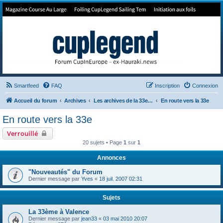
Forum de Cup In Europe
Le forum de l'America's Cup!
Smartfeed
FAQ
Inscription
Connexion
Accueil du forum
Archives
Les archives de la 33e America's Cup
En route vers la 33e
En route vers la 33e
Verrouillé
20 sujets • Page
1
sur
1
Annonces
"Nouveautés" du Forum
Dernier message par
Yves
«
18 juil. 2007 02:31
Sujets
La 33ème à Valence
Dernier message par
jean33
«
03 mai 2010 20:07