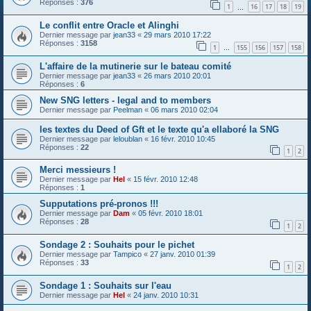
Réponses :
376
1
16
17
18
19
…
Le conflit entre Oracle et Alinghi
Dernier message par
jean33
«
29 mars 2010 17:22
Réponses :
3158
1
155
156
157
158
…
L'affaire de la mutinerie sur le bateau comité
Dernier message par
jean33
«
26 mars 2010 20:01
Réponses :
6
New SNG letters - legal and to members
Dernier message par
Peelman
«
06 mars 2010 02:04
les textes du Deed of Gft et le texte qu'a ellaboré la SNG
Dernier message par
leloublan
«
16 févr. 2010 10:45
Réponses :
22
1
2
Merci messieurs !
Dernier message par
Hel
«
15 févr. 2010 12:48
Réponses :
1
Supputations pré-pronos !!!
Dernier message par
Dam
«
05 févr. 2010 18:01
Réponses :
28
1
2
Sondage 2 : Souhaits pour le pichet
Dernier message par
Tampico
«
27 janv. 2010 01:39
Réponses :
33
1
2
Sondage 1 : Souhaits sur l'eau
Dernier message par
Hel
«
24 janv. 2010 10:31