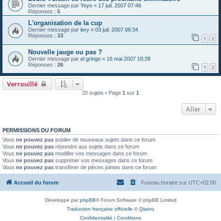
Dernier message par
Yoyo
«
17 juil. 2007 07:46
Réponses :
5
L'organisation de la cup
Dernier message par
lery
«
03 juil. 2007 08:34
Réponses :
33
1
2
Nouvelle jauge ou pas ?
Dernier message par
el gringo
«
16 mai 2007 18:39
Réponses :
26
1
2
Verrouillé
20 sujets • Page
1
sur
1
Aller
PERMISSIONS DU FORUM
Vous
ne pouvez pas
publier de nouveaux sujets dans ce forum
Vous
ne pouvez pas
répondre aux sujets dans ce forum
Vous
ne pouvez pas
modifier vos messages dans ce forum
Vous
ne pouvez pas
supprimer vos messages dans ce forum
Vous
ne pouvez pas
transférer de pièces jointes dans ce forum
Accueil du forum
Fuseau horaire sur
UTC+02:00
Développé par
phpBB
® Forum Software © phpBB Limited
Traduction française officielle
©
Qiaeru
Confidentialité
|
Conditions