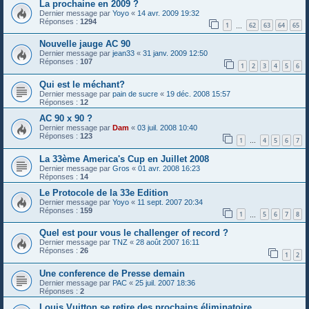
La prochaine en 2009 ?
Dernier message par
Yoyo
«
14 avr. 2009 19:32
Réponses :
1294
1
62
63
64
65
…
Nouvelle jauge AC 90
Dernier message par
jean33
«
31 janv. 2009 12:50
Réponses :
107
1
2
3
4
5
6
Qui est le méchant?
Dernier message par
pain de sucre
«
19 déc. 2008 15:57
Réponses :
12
AC 90 x 90 ?
Dernier message par
Dam
«
03 juil. 2008 10:40
Réponses :
123
1
4
5
6
7
…
La 33ème America's Cup en Juillet 2008
Dernier message par
Gros
«
01 avr. 2008 16:23
Réponses :
14
Le Protocole de la 33e Edition
Dernier message par
Yoyo
«
11 sept. 2007 20:34
Réponses :
159
1
5
6
7
8
…
Quel est pour vous le challenger of record ?
Dernier message par
TNZ
«
28 août 2007 16:11
Réponses :
26
1
2
Une conference de Presse demain
Dernier message par
PAC
«
25 juil. 2007 18:36
Réponses :
2
Louis Vuitton se retire des prochains éliminatoire