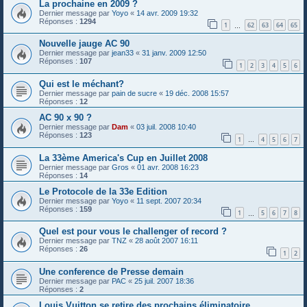
La prochaine en 2009 ?
Dernier message par
Yoyo
«
14 avr. 2009 19:32
Réponses :
1294
1
62
63
64
65
…
Nouvelle jauge AC 90
Dernier message par
jean33
«
31 janv. 2009 12:50
Réponses :
107
1
2
3
4
5
6
Qui est le méchant?
Dernier message par
pain de sucre
«
19 déc. 2008 15:57
Réponses :
12
AC 90 x 90 ?
Dernier message par
Dam
«
03 juil. 2008 10:40
Réponses :
123
1
4
5
6
7
…
La 33ème America's Cup en Juillet 2008
Dernier message par
Gros
«
01 avr. 2008 16:23
Réponses :
14
Le Protocole de la 33e Edition
Dernier message par
Yoyo
«
11 sept. 2007 20:34
Réponses :
159
1
5
6
7
8
…
Quel est pour vous le challenger of record ?
Dernier message par
TNZ
«
28 août 2007 16:11
Réponses :
26
1
2
Une conference de Presse demain
Dernier message par
PAC
«
25 juil. 2007 18:36
Réponses :
2
Louis Vuitton se retire des prochains éliminatoire