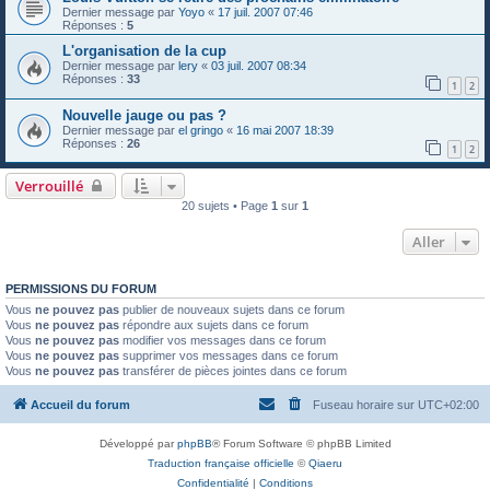
Dernier message par
Yoyo
«
17 juil. 2007 07:46
Réponses :
5
L'organisation de la cup
Dernier message par
lery
«
03 juil. 2007 08:34
Réponses :
33
1
2
Nouvelle jauge ou pas ?
Dernier message par
el gringo
«
16 mai 2007 18:39
Réponses :
26
1
2
Verrouillé
20 sujets • Page
1
sur
1
Aller
PERMISSIONS DU FORUM
Vous
ne pouvez pas
publier de nouveaux sujets dans ce forum
Vous
ne pouvez pas
répondre aux sujets dans ce forum
Vous
ne pouvez pas
modifier vos messages dans ce forum
Vous
ne pouvez pas
supprimer vos messages dans ce forum
Vous
ne pouvez pas
transférer de pièces jointes dans ce forum
Accueil du forum
Fuseau horaire sur
UTC+02:00
Développé par
phpBB
® Forum Software © phpBB Limited
Traduction française officielle
©
Qiaeru
Confidentialité
|
Conditions