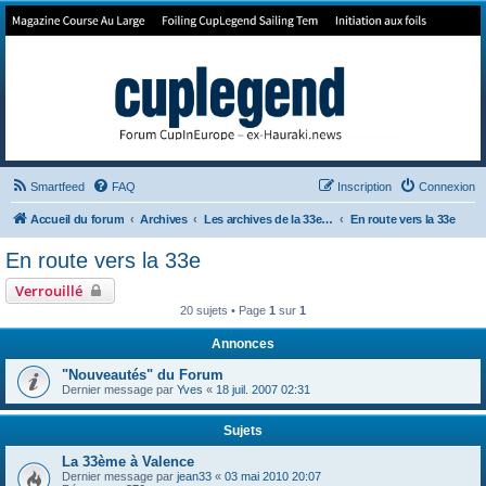
Forum de Cup In Europe
Le forum de l'America's Cup!
Smartfeed
FAQ
Inscription
Connexion
Accueil du forum
Archives
Les archives de la 33e America's Cup
En route vers la 33e
En route vers la 33e
Verrouillé
20 sujets • Page
1
sur
1
Annonces
"Nouveautés" du Forum
Dernier message par
Yves
«
18 juil. 2007 02:31
Sujets
La 33ème à Valence
Dernier message par
jean33
«
03 mai 2010 20:07