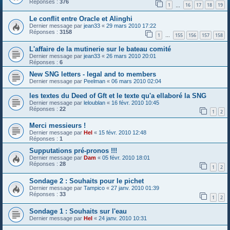
Réponses :
376
1
16
17
18
19
…
Le conflit entre Oracle et Alinghi
Dernier message par
jean33
«
29 mars 2010 17:22
Réponses :
3158
1
155
156
157
158
…
L'affaire de la mutinerie sur le bateau comité
Dernier message par
jean33
«
26 mars 2010 20:01
Réponses :
6
New SNG letters - legal and to members
Dernier message par
Peelman
«
06 mars 2010 02:04
les textes du Deed of Gft et le texte qu'a ellaboré la SNG
Dernier message par
leloublan
«
16 févr. 2010 10:45
Réponses :
22
1
2
Merci messieurs !
Dernier message par
Hel
«
15 févr. 2010 12:48
Réponses :
1
Supputations pré-pronos !!!
Dernier message par
Dam
«
05 févr. 2010 18:01
Réponses :
28
1
2
Sondage 2 : Souhaits pour le pichet
Dernier message par
Tampico
«
27 janv. 2010 01:39
Réponses :
33
1
2
Sondage 1 : Souhaits sur l'eau
Dernier message par
Hel
«
24 janv. 2010 10:31