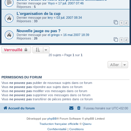
Dernier message par
Yoyo
«
17 juil. 2007 07:46
Réponses :
5
L'organisation de la cup
Dernier message par
lery
«
03 juil. 2007 08:34
Réponses :
33
1
2
Nouvelle jauge ou pas ?
Dernier message par
el gringo
«
16 mai 2007 18:39
Réponses :
26
1
2
Verrouillé
20 sujets • Page
1
sur
1
Aller
PERMISSIONS DU FORUM
Vous
ne pouvez pas
publier de nouveaux sujets dans ce forum
Vous
ne pouvez pas
répondre aux sujets dans ce forum
Vous
ne pouvez pas
modifier vos messages dans ce forum
Vous
ne pouvez pas
supprimer vos messages dans ce forum
Vous
ne pouvez pas
transférer de pièces jointes dans ce forum
Accueil du forum
Fuseau horaire sur
UTC+02:00
Développé par
phpBB
® Forum Software © phpBB Limited
Traduction française officielle
©
Qiaeru
Confidentialité
|
Conditions