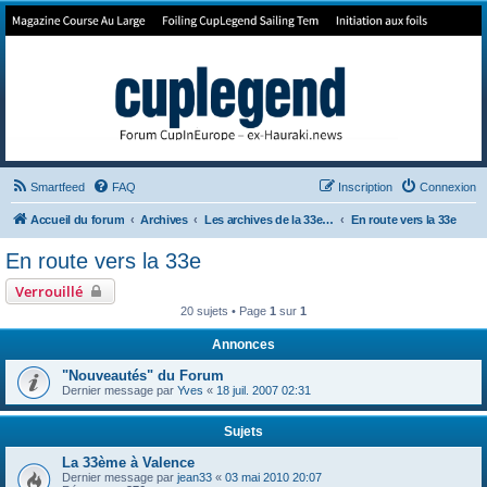
Forum de Cup In Europe
Le forum de l'America's Cup!
Smartfeed
FAQ
Inscription
Connexion
Accueil du forum
Archives
Les archives de la 33e America's Cup
En route vers la 33e
En route vers la 33e
Verrouillé
20 sujets • Page
1
sur
1
Annonces
"Nouveautés" du Forum
Dernier message par
Yves
«
18 juil. 2007 02:31
Sujets
La 33ème à Valence
Dernier message par
jean33
«
03 mai 2010 20:07