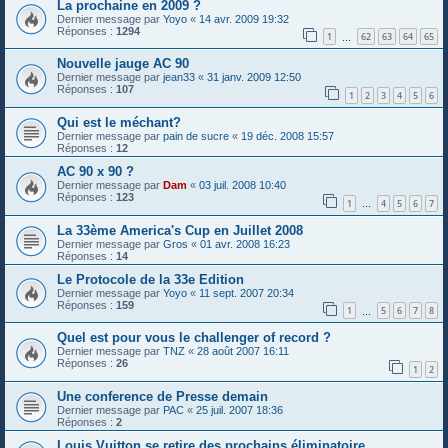
La prochaine en 2009 ?
Dernier message par
Yoyo
«
14 avr. 2009 19:32
Réponses :
1294
1
62
63
64
65
…
Nouvelle jauge AC 90
Dernier message par
jean33
«
31 janv. 2009 12:50
Réponses :
107
1
2
3
4
5
6
Qui est le méchant?
Dernier message par
pain de sucre
«
19 déc. 2008 15:57
Réponses :
12
AC 90 x 90 ?
Dernier message par
Dam
«
03 juil. 2008 10:40
Réponses :
123
1
4
5
6
7
…
La 33ème America's Cup en Juillet 2008
Dernier message par
Gros
«
01 avr. 2008 16:23
Réponses :
14
Le Protocole de la 33e Edition
Dernier message par
Yoyo
«
11 sept. 2007 20:34
Réponses :
159
1
5
6
7
8
…
Quel est pour vous le challenger of record ?
Dernier message par
TNZ
«
28 août 2007 16:11
Réponses :
26
1
2
Une conference de Presse demain
Dernier message par
PAC
«
25 juil. 2007 18:36
Réponses :
2
Louis Vuitton se retire des prochains éliminatoire