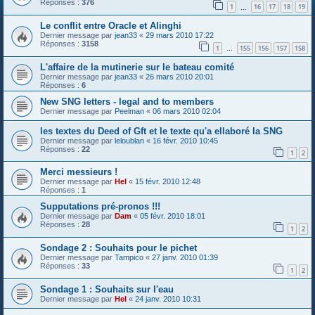
Réponses :
376
1
16
17
18
19
…
Le conflit entre Oracle et Alinghi
Dernier message par
jean33
«
29 mars 2010 17:22
Réponses :
3158
1
155
156
157
158
…
L'affaire de la mutinerie sur le bateau comité
Dernier message par
jean33
«
26 mars 2010 20:01
Réponses :
6
New SNG letters - legal and to members
Dernier message par
Peelman
«
06 mars 2010 02:04
les textes du Deed of Gft et le texte qu'a ellaboré la SNG
Dernier message par
leloublan
«
16 févr. 2010 10:45
Réponses :
22
1
2
Merci messieurs !
Dernier message par
Hel
«
15 févr. 2010 12:48
Réponses :
1
Supputations pré-pronos !!!
Dernier message par
Dam
«
05 févr. 2010 18:01
Réponses :
28
1
2
Sondage 2 : Souhaits pour le pichet
Dernier message par
Tampico
«
27 janv. 2010 01:39
Réponses :
33
1
2
Sondage 1 : Souhaits sur l'eau
Dernier message par
Hel
«
24 janv. 2010 10:31