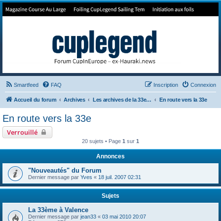
Forum de Cup In Europe
Le forum de l'America's Cup!
Smartfeed
FAQ
Inscription
Connexion
Accueil du forum
Archives
Les archives de la 33e America's Cup
En route vers la 33e
En route vers la 33e
Verrouillé
20 sujets • Page
1
sur
1
Annonces
"Nouveautés" du Forum
Dernier message par
Yves
«
18 juil. 2007 02:31
Sujets
La 33ème à Valence
Dernier message par
jean33
«
03 mai 2010 20:07