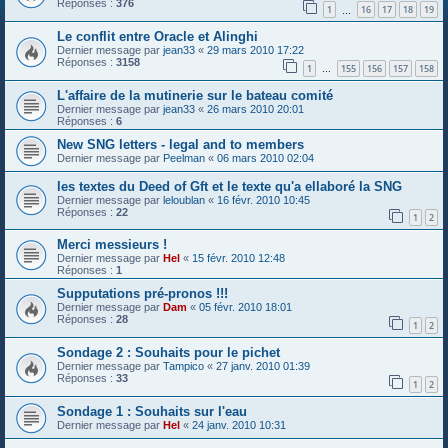
Réponses :
376
1
16
17
18
19
…
Le conflit entre Oracle et Alinghi
Dernier message par
jean33
«
29 mars 2010 17:22
Réponses :
3158
1
155
156
157
158
…
L'affaire de la mutinerie sur le bateau comité
Dernier message par
jean33
«
26 mars 2010 20:01
Réponses :
6
New SNG letters - legal and to members
Dernier message par
Peelman
«
06 mars 2010 02:04
les textes du Deed of Gft et le texte qu'a ellaboré la SNG
Dernier message par
leloublan
«
16 févr. 2010 10:45
Réponses :
22
1
2
Merci messieurs !
Dernier message par
Hel
«
15 févr. 2010 12:48
Réponses :
1
Supputations pré-pronos !!!
Dernier message par
Dam
«
05 févr. 2010 18:01
Réponses :
28
1
2
Sondage 2 : Souhaits pour le pichet
Dernier message par
Tampico
«
27 janv. 2010 01:39
Réponses :
33
1
2
Sondage 1 : Souhaits sur l'eau
Dernier message par
Hel
«
24 janv. 2010 10:31