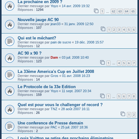
La prochaine en 2009 ?
Dernier message par
Yoyo
«
14 avr. 2009 19:32
Réponses :
1294
1
62
63
64
65
…
Nouvelle jauge AC 90
Dernier message par
jean33
«
31 janv. 2009 12:50
Réponses :
107
1
2
3
4
5
6
Qui est le méchant?
Dernier message par
pain de sucre
«
19 déc. 2008 15:57
Réponses :
12
AC 90 x 90 ?
Dernier message par
Dam
«
03 juil. 2008 10:40
Réponses :
123
1
4
5
6
7
…
La 33ème America's Cup en Juillet 2008
Dernier message par
Gros
«
01 avr. 2008 16:23
Réponses :
14
Le Protocole de la 33e Edition
Dernier message par
Yoyo
«
11 sept. 2007 20:34
Réponses :
159
1
5
6
7
8
…
Quel est pour vous le challenger of record ?
Dernier message par
TNZ
«
28 août 2007 16:11
Réponses :
26
1
2
Une conference de Presse demain
Dernier message par
PAC
«
25 juil. 2007 18:36
Réponses :
2
Louis Vuitton se retire des prochains éliminatoire