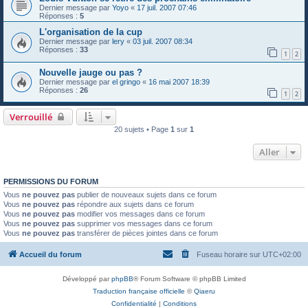
Dernier message par
Yoyo
«
17 juil. 2007 07:46
Réponses :
5
L'organisation de la cup
Dernier message par
lery
«
03 juil. 2007 08:34
Réponses :
33
1
2
Nouvelle jauge ou pas ?
Dernier message par
el gringo
«
16 mai 2007 18:39
Réponses :
26
1
2
Verrouillé
20 sujets • Page
1
sur
1
Aller
PERMISSIONS DU FORUM
Vous
ne pouvez pas
publier de nouveaux sujets dans ce forum
Vous
ne pouvez pas
répondre aux sujets dans ce forum
Vous
ne pouvez pas
modifier vos messages dans ce forum
Vous
ne pouvez pas
supprimer vos messages dans ce forum
Vous
ne pouvez pas
transférer de pièces jointes dans ce forum
Accueil du forum
Fuseau horaire sur
UTC+02:00
Développé par
phpBB
® Forum Software © phpBB Limited
Traduction française officielle
©
Qiaeru
Confidentialité
|
Conditions