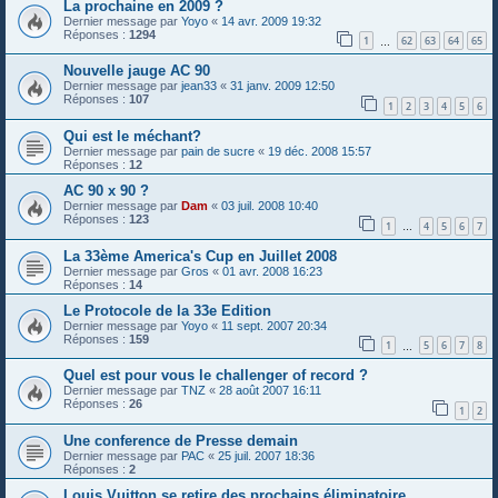
La prochaine en 2009 ?
Dernier message par
Yoyo
«
14 avr. 2009 19:32
Réponses :
1294
1
62
63
64
65
…
Nouvelle jauge AC 90
Dernier message par
jean33
«
31 janv. 2009 12:50
Réponses :
107
1
2
3
4
5
6
Qui est le méchant?
Dernier message par
pain de sucre
«
19 déc. 2008 15:57
Réponses :
12
AC 90 x 90 ?
Dernier message par
Dam
«
03 juil. 2008 10:40
Réponses :
123
1
4
5
6
7
…
La 33ème America's Cup en Juillet 2008
Dernier message par
Gros
«
01 avr. 2008 16:23
Réponses :
14
Le Protocole de la 33e Edition
Dernier message par
Yoyo
«
11 sept. 2007 20:34
Réponses :
159
1
5
6
7
8
…
Quel est pour vous le challenger of record ?
Dernier message par
TNZ
«
28 août 2007 16:11
Réponses :
26
1
2
Une conference de Presse demain
Dernier message par
PAC
«
25 juil. 2007 18:36
Réponses :
2
Louis Vuitton se retire des prochains éliminatoire