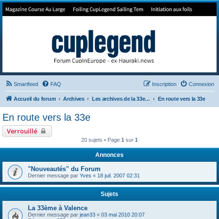
Forum de Cup In Europe
Le forum de l'America's Cup!
Smartfeed
FAQ
Inscription
Connexion
Accueil du forum
Archives
Les archives de la 33e America's Cup
En route vers la 33e
En route vers la 33e
Verrouillé
20 sujets • Page
1
sur
1
Annonces
"Nouveautés" du Forum
Dernier message par
Yves
«
18 juil. 2007 02:31
Sujets
La 33ème à Valence
Dernier message par
jean33
«
03 mai 2010 20:07