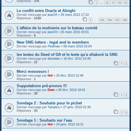
Réponses :
376
1
16
17
18
19
…
Le conflit entre Oracle et Alinghi
Dernier message par
jean33
«
29 mars 2010 17:22
Réponses :
3158
1
155
156
157
158
…
L'affaire de la mutinerie sur le bateau comité
Dernier message par
jean33
«
26 mars 2010 20:01
Réponses :
6
New SNG letters - legal and to members
Dernier message par
Peelman
«
06 mars 2010 02:04
les textes du Deed of Gft et le texte qu'a ellaboré la SNG
Dernier message par
leloublan
«
16 févr. 2010 10:45
Réponses :
22
1
2
Merci messieurs !
Dernier message par
Hel
«
15 févr. 2010 12:48
Réponses :
1
Supputations pré-pronos !!!
Dernier message par
Dam
«
05 févr. 2010 18:01
Réponses :
28
1
2
Sondage 2 : Souhaits pour le pichet
Dernier message par
Tampico
«
27 janv. 2010 01:39
Réponses :
33
1
2
Sondage 1 : Souhaits sur l'eau
Dernier message par
Hel
«
24 janv. 2010 10:31