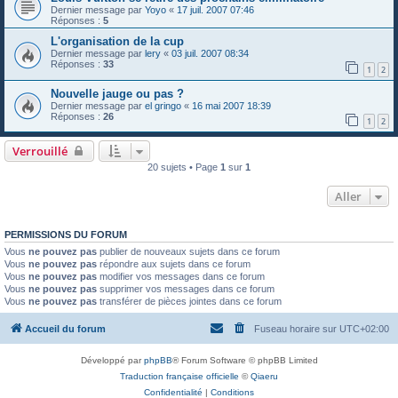
Dernier message par
Yoyo
«
17 juil. 2007 07:46
Réponses :
5
L'organisation de la cup
Dernier message par
lery
«
03 juil. 2007 08:34
Réponses :
33
1
2
Nouvelle jauge ou pas ?
Dernier message par
el gringo
«
16 mai 2007 18:39
Réponses :
26
1
2
Verrouillé
20 sujets • Page
1
sur
1
Aller
PERMISSIONS DU FORUM
Vous
ne pouvez pas
publier de nouveaux sujets dans ce forum
Vous
ne pouvez pas
répondre aux sujets dans ce forum
Vous
ne pouvez pas
modifier vos messages dans ce forum
Vous
ne pouvez pas
supprimer vos messages dans ce forum
Vous
ne pouvez pas
transférer de pièces jointes dans ce forum
Accueil du forum
Fuseau horaire sur
UTC+02:00
Développé par
phpBB
® Forum Software © phpBB Limited
Traduction française officielle
©
Qiaeru
Confidentialité
|
Conditions