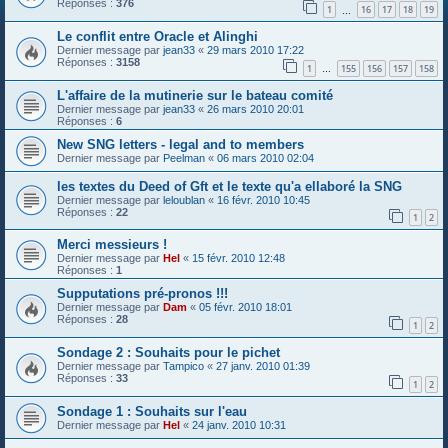
Réponses :
376
1
16
17
18
19
…
Le conflit entre Oracle et Alinghi
Dernier message par
jean33
«
29 mars 2010 17:22
Réponses :
3158
1
155
156
157
158
…
L'affaire de la mutinerie sur le bateau comité
Dernier message par
jean33
«
26 mars 2010 20:01
Réponses :
6
New SNG letters - legal and to members
Dernier message par
Peelman
«
06 mars 2010 02:04
les textes du Deed of Gft et le texte qu'a ellaboré la SNG
Dernier message par
leloublan
«
16 févr. 2010 10:45
Réponses :
22
1
2
Merci messieurs !
Dernier message par
Hel
«
15 févr. 2010 12:48
Réponses :
1
Supputations pré-pronos !!!
Dernier message par
Dam
«
05 févr. 2010 18:01
Réponses :
28
1
2
Sondage 2 : Souhaits pour le pichet
Dernier message par
Tampico
«
27 janv. 2010 01:39
Réponses :
33
1
2
Sondage 1 : Souhaits sur l'eau
Dernier message par
Hel
«
24 janv. 2010 10:31