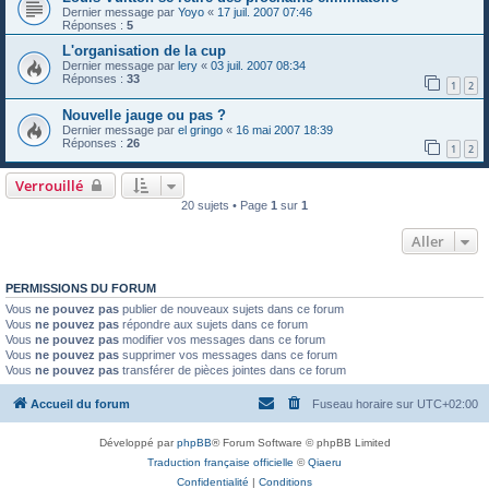
Dernier message par
Yoyo
«
17 juil. 2007 07:46
Réponses :
5
L'organisation de la cup
Dernier message par
lery
«
03 juil. 2007 08:34
Réponses :
33
1
2
Nouvelle jauge ou pas ?
Dernier message par
el gringo
«
16 mai 2007 18:39
Réponses :
26
1
2
Verrouillé
20 sujets • Page
1
sur
1
Aller
PERMISSIONS DU FORUM
Vous
ne pouvez pas
publier de nouveaux sujets dans ce forum
Vous
ne pouvez pas
répondre aux sujets dans ce forum
Vous
ne pouvez pas
modifier vos messages dans ce forum
Vous
ne pouvez pas
supprimer vos messages dans ce forum
Vous
ne pouvez pas
transférer de pièces jointes dans ce forum
Accueil du forum
Fuseau horaire sur
UTC+02:00
Développé par
phpBB
® Forum Software © phpBB Limited
Traduction française officielle
©
Qiaeru
Confidentialité
|
Conditions