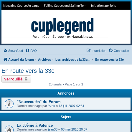
Forum de Cup In Europe
Le forum de l'America's Cup!
Smartfeed
FAQ
Inscription
Connexion
Accueil du forum
Archives
Les archives de la 33e America's Cup
En route vers la 33e
En route vers la 33e
Verrouillé
20 sujets • Page
1
sur
1
Annonces
"Nouveautés" du Forum
Dernier message par
Yves
«
18 juil. 2007 02:31
Sujets
La 33ème à Valence
Dernier message par
jean33
«
03 mai 2010 20:07