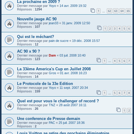
La prochaine en 2009 ?
Dernier message par
Yoyo
«
14 avr. 2009 19:32
Réponses :
1294
1
62
63
64
65
…
Nouvelle jauge AC 90
Dernier message par
jean33
«
31 janv. 2009 12:50
Réponses :
107
1
2
3
4
5
6
Qui est le méchant?
Dernier message par
pain de sucre
«
19 déc. 2008 15:57
Réponses :
12
AC 90 x 90 ?
Dernier message par
Dam
«
03 juil. 2008 10:40
Réponses :
123
1
4
5
6
7
…
La 33ème America's Cup en Juillet 2008
Dernier message par
Gros
«
01 avr. 2008 16:23
Réponses :
14
Le Protocole de la 33e Edition
Dernier message par
Yoyo
«
11 sept. 2007 20:34
Réponses :
159
1
5
6
7
8
…
Quel est pour vous le challenger of record ?
Dernier message par
TNZ
«
28 août 2007 16:11
Réponses :
26
1
2
Une conference de Presse demain
Dernier message par
PAC
«
25 juil. 2007 18:36
Réponses :
2
Louis Vuitton se retire des prochains éliminatoire