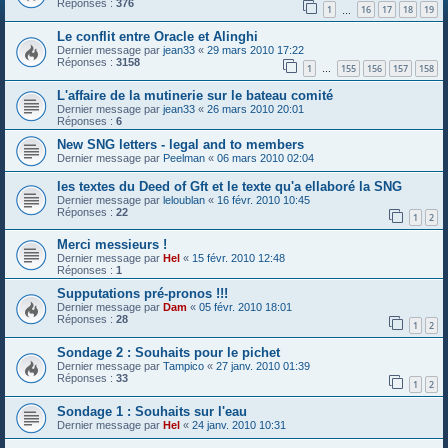
Réponses :
376
1
16
17
18
19
…
Le conflit entre Oracle et Alinghi
Dernier message par
jean33
«
29 mars 2010 17:22
Réponses :
3158
1
155
156
157
158
…
L'affaire de la mutinerie sur le bateau comité
Dernier message par
jean33
«
26 mars 2010 20:01
Réponses :
6
New SNG letters - legal and to members
Dernier message par
Peelman
«
06 mars 2010 02:04
les textes du Deed of Gft et le texte qu'a ellaboré la SNG
Dernier message par
leloublan
«
16 févr. 2010 10:45
Réponses :
22
1
2
Merci messieurs !
Dernier message par
Hel
«
15 févr. 2010 12:48
Réponses :
1
Supputations pré-pronos !!!
Dernier message par
Dam
«
05 févr. 2010 18:01
Réponses :
28
1
2
Sondage 2 : Souhaits pour le pichet
Dernier message par
Tampico
«
27 janv. 2010 01:39
Réponses :
33
1
2
Sondage 1 : Souhaits sur l'eau
Dernier message par
Hel
«
24 janv. 2010 10:31