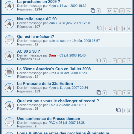
La prochaine en 2009 ?
Dernier message par
Yoyo
«
14 avr. 2009 19:32
Réponses :
1294
1
62
63
64
65
…
Nouvelle jauge AC 90
Dernier message par
jean33
«
31 janv. 2009 12:50
Réponses :
107
1
2
3
4
5
6
Qui est le méchant?
Dernier message par
pain de sucre
«
19 déc. 2008 15:57
Réponses :
12
AC 90 x 90 ?
Dernier message par
Dam
«
03 juil. 2008 10:40
Réponses :
123
1
4
5
6
7
…
La 33ème America's Cup en Juillet 2008
Dernier message par
Gros
«
01 avr. 2008 16:23
Réponses :
14
Le Protocole de la 33e Edition
Dernier message par
Yoyo
«
11 sept. 2007 20:34
Réponses :
159
1
5
6
7
8
…
Quel est pour vous le challenger of record ?
Dernier message par
TNZ
«
28 août 2007 16:11
Réponses :
26
1
2
Une conference de Presse demain
Dernier message par
PAC
«
25 juil. 2007 18:36
Réponses :
2
Louis Vuitton se retire des prochains éliminatoire