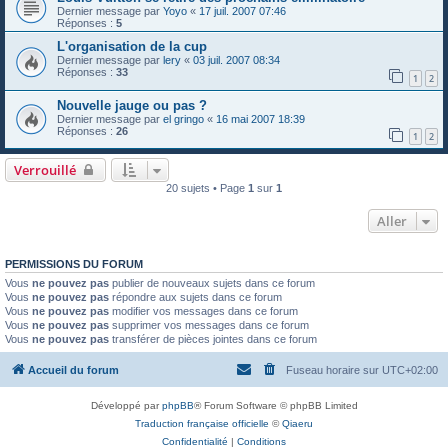
Dernier message par
Yoyo
«
17 juil. 2007 07:46
Réponses :
5
L'organisation de la cup
Dernier message par
lery
«
03 juil. 2007 08:34
Réponses :
33
1
2
Nouvelle jauge ou pas ?
Dernier message par
el gringo
«
16 mai 2007 18:39
Réponses :
26
1
2
Verrouillé
20 sujets • Page
1
sur
1
Aller
PERMISSIONS DU FORUM
Vous
ne pouvez pas
publier de nouveaux sujets dans ce forum
Vous
ne pouvez pas
répondre aux sujets dans ce forum
Vous
ne pouvez pas
modifier vos messages dans ce forum
Vous
ne pouvez pas
supprimer vos messages dans ce forum
Vous
ne pouvez pas
transférer de pièces jointes dans ce forum
Accueil du forum
Fuseau horaire sur
UTC+02:00
Développé par
phpBB
® Forum Software © phpBB Limited
Traduction française officielle
©
Qiaeru
Confidentialité
|
Conditions