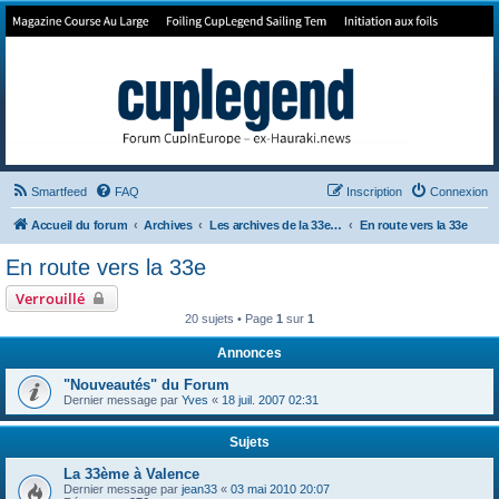
Forum de Cup In Europe
Le forum de l'America's Cup!
Smartfeed
FAQ
Inscription
Connexion
Accueil du forum
Archives
Les archives de la 33e America's Cup
En route vers la 33e
En route vers la 33e
Verrouillé
20 sujets • Page
1
sur
1
Annonces
"Nouveautés" du Forum
Dernier message par
Yves
«
18 juil. 2007 02:31
Sujets
La 33ème à Valence
Dernier message par
jean33
«
03 mai 2010 20:07